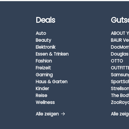
Deals
Guts
Auto
ABOUT Y
Beauty
BAUR Ve
Elektronik
DocMorr
Essen & Trinken
Douglas
Fashion
OTTO
Freizeit
OUTFITT
Gaming
Samsun
Haus & Garten
SportSc
Kinder
Strellso
Reise
The Bod
Wellness
ZooRoya
Alle zeigen
Alle zei