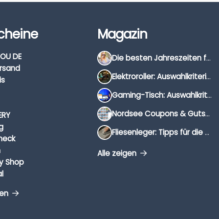
cheine
Magazin
OU DE
Die besten Jahreszeiten für Schnäppchenjäger
rsand
Elektroroller: Auswahlkriterien, Unterschiede & Tipps
is
Gaming-Tisch: Auswahlkriterien, Unterschiede & Tipps
Nordsee Coupons & Gutscheine 2026
ERY
g
Fliesenleger: Tipps für die Auswahl
heck
n
Alle zeigen
y Shop
l
gen