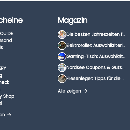
cheine
Magazin
OU DE
Die besten Jahreszeiten für Schnäppchenjäger
rsand
Elektroroller: Auswahlkriterien, Unterschiede & Tipps
is
Gaming-Tisch: Auswahlkriterien, Unterschiede & Tipps
Nordsee Coupons & Gutscheine 2026
ERY
g
Fliesenleger: Tipps für die Auswahl
heck
n
Alle zeigen
y Shop
l
gen