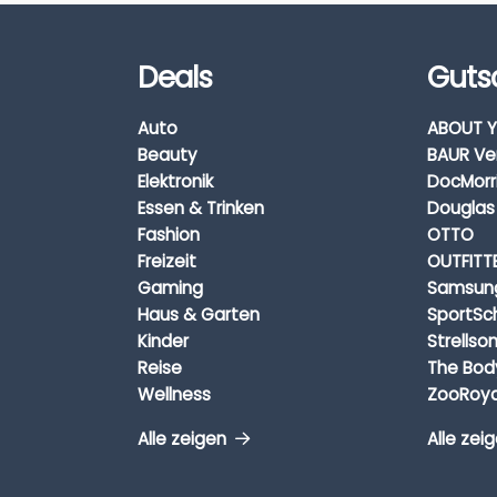
Deals
Guts
Auto
ABOUT Y
Beauty
BAUR Ve
Elektronik
DocMorr
Essen & Trinken
Douglas
Fashion
OTTO
Freizeit
OUTFITT
Gaming
Samsun
Haus & Garten
SportSc
Kinder
Strellso
Reise
The Bod
Wellness
ZooRoya
Alle zeigen
Alle zei