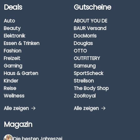
Deals
Gutscheine
Auto
ABOUT YOU DE
Beauty
BAUR Versand
Elektronik
DocMorris
Essen & Trinken
Douglas
Fashion
OTTO
Freizeit
OUTFITTERY
Gaming
Samsung
Haus & Garten
SportScheck
Kinder
Strellson
Reise
The Body Shop
Wellness
ZooRoyal
Alle zeigen
Alle zeigen
Magazin
Die besten Jahreszeiten für Schnäppchenjäger