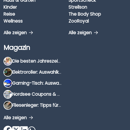
Haus & Garten
SportScheck
Kinder
Strellson
Reise
The Body Shop
Wellness
ZooRoyal
Alle zeigen
Alle zeigen
Magazin
Die besten Jahreszeiten für Schnäppchenjäger
Elektroroller: Auswahlkriterien, Unterschiede & Tipps
Gaming-Tisch: Auswahlkriterien, Unterschiede & Tipps
Nordsee Coupons & Gutscheine 2026
Fliesenleger: Tipps für die Auswahl
Alle zeigen