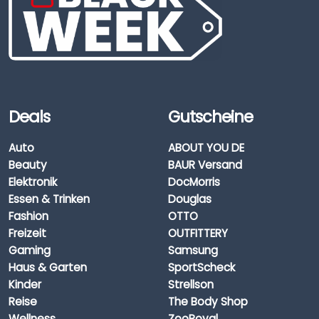
Deals
Gutscheine
Auto
ABOUT YOU DE
Beauty
BAUR Versand
Elektronik
DocMorris
Essen & Trinken
Douglas
Fashion
OTTO
Freizeit
OUTFITTERY
Gaming
Samsung
Haus & Garten
SportScheck
Kinder
Strellson
Reise
The Body Shop
Wellness
ZooRoyal