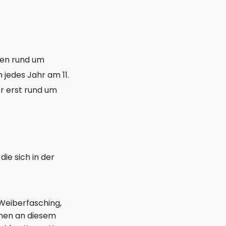
gen rund um
jedes Jahr am 11.
er erst rund um
ie sich in der
 Weiberfasching,
hmen an diesem