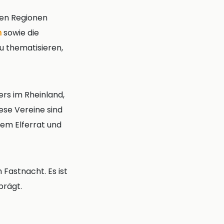
ten Regionen
m
sowie die
zu thematisieren,
ers im Rheinland,
ese Vereine sind
dem Elferrat und
Fastnacht. Es ist
prägt.