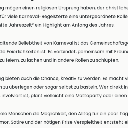
g mögen einen religiösen Ursprung haben, der christlich
 für viele Karneval-Begeisterte eine untergeordnete Rolle. F
nfte Jahreszeit“ ein Highlight am Anfang des Jahres.
haltende Beliebtheit von Karneval ist das Gemeinschaftsge
die Feierlichkeiten ist. Es verbindet, gemeinsam mit Freun
zu feiern, zu lachen und in andere Rollen zu schlüpfen.
ng bieten auch die Chance, kreativ zu werden. Es macht 
m zu überlegen oder sogar selbst zu basteln. Wer direkt in
involviert ist, plant vielleicht eine Mottoparty oder ei
viele Menschen die Möglichkeit, den Alltag für ein paar Ta
umor, Satire und der nötigen Prise Verspieltheit entsteht 