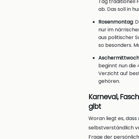
Tag traditionel
ab. Das soll in 
Rosenmontag
: 
nur im närrische
aus politischer 
so besonders. Mu
Aschermittwoc
beginnt nun die 
Verzicht auf be
gehören.
Karneval, Fasch
gibt
Woran liegt es, da
selbstverständlich v
Frage der persönlic