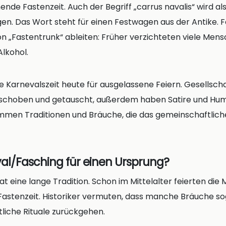
nde Fastenzeit. Auch der Begriff „carrus navalis“ wird als
n. Das Wort steht für einen Festwagen aus der Antike. 
on „Fastentrunk“ ableiten: Früher verzichteten viele Mens
Alkohol.
ie Karnevalszeit heute für ausgelassene Feiern. Gesellscha
schoben und getauscht, außerdem haben Satire und Humo
mmen Traditionen und Bräuche, die das gemeinschaftliche
al/Fasching für einen Ursprung?
t eine lange Tradition. Schon im Mittelalter feierten di
Fastenzeit. Historiker vermuten, dass manche Bräuche so
tliche Rituale zurückgehen.