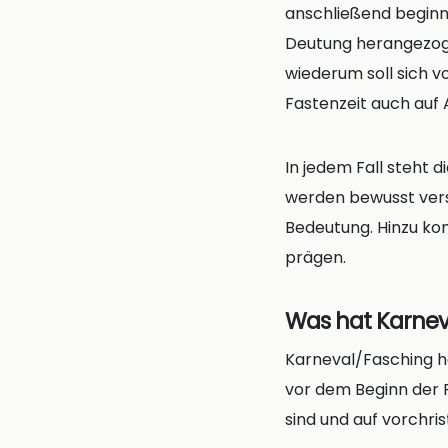
anschließend beginne
Deutung herangezoge
wiederum soll sich v
Fastenzeit auch auf 
In jedem Fall steht d
werden bewusst ver
Bedeutung. Hinzu ko
prägen.
Was hat Karnev
Karneval/Fasching ha
vor dem Beginn der 
sind und auf vorchris