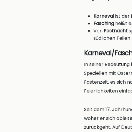
Karneval
ist der
Fasching
heißt e
Von
Fastnacht
s
südlichen Teilen
Karneval/Fasc
In seiner Bedeutung
Speziellen mit Oster
Fastenzeit, es sich 
Feierlichkeiten einf
Seit dem 17. Jahrhund
woher er sich ableit
zurückgeht. Auf Deuts