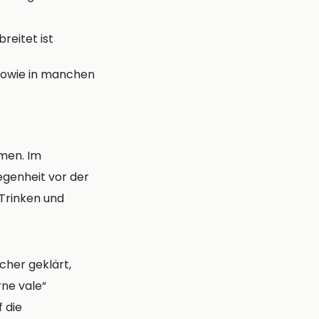
reitet ist
sowie in manchen
men. Im
egenheit vor der
 Trinken und
icher geklärt,
rne vale“
f die