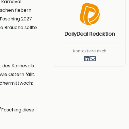
 Karneval
nschen fiebern
 Fasching 2027
e Bräuche sollte
DailyDeal Redaktion
Kontaktiere mich
t des Karnevals
ie Ostern fällt.
Aschermittwoch:
.
/Fasching diese