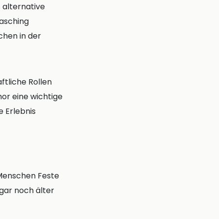
 alternative
Fasching
chen in der
ftliche Rollen
r eine wichtige
 Erlebnis
e Menschen Feste
gar noch älter