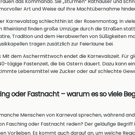
l Frauen das Kommando. Sie „stürmen“ Rathäuser und sch
humorvoller Art und Weise auf ihre Machtübernahme hinde
Der Karnevalstag schlechthin ist der Rosenmontag. In viel
n Rheinland finden große Umzüge durch die Straßen statt
Satire, Tradition und dem Herabwerfen von Süßigkeiten m
sikkapellen tragen zusätzlich zur Feierlaune bei.
h
: Mit dem Aschermittwoch endet die Karnevalszeit. Für g
40-tägige Fastenzeit, die bis Ostern dauert. Dazu kann ei
stimmte Lebensmittel wie Zucker oder auf schlechte Ge
ing oder Fastnacht – warum es so viele Begr
ss manche Menschen von Karneval sprechen, während and
on Fasching oder Fastnacht reden? Der geläufige Begriff i
hen Vorlieben. Es kommt auch darauf an, um welche Regio