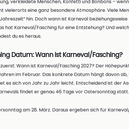
ng, verkleidete Menschen, Konfetti und Bonbons – wenn
cht vielerorts eine ganz besondere Atmosphäre. Viele Me
e Jahreszeit“ hin. Doch wann ist Karneval beziehungsweise
as hat Karneval/Fasching für eine Entstehung? Und welch
ndest du es heraus.
ing Datum: Wann ist Karneval/Fasching?
e zuerst: Wann ist Karneval/Fasching 2027? Der Höhepunk
 Jahren im Februar. Das konkrete Datum hängt davon ab, w
t es sich von Jahr zu Jahr leicht. Entscheidend ist der 
Karnevals findet er genau 46 Tage vor Ostersonntag statt
ersonntag am 28. März. Daraus ergeben sich für Karneval