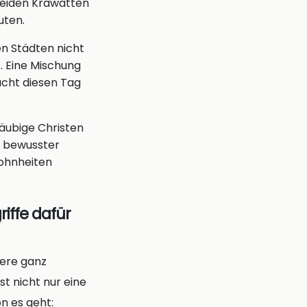
neiden Krawatten
uten.
en Städten nicht
. Eine Mischung
acht diesen Tag
läubige Christen
n bewusster
wohnheiten
iffe dafür
ere ganz
st nicht nur eine
n es geht: