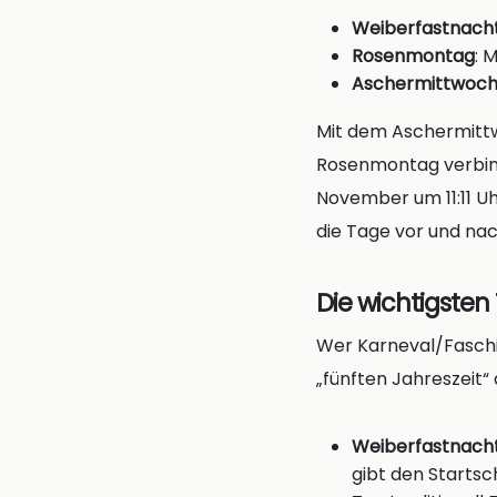
Weiberfastnach
Rosenmontag
: 
Aschermittwoc
Mit dem Aschermittw
Rosenmontag verbind
November um 11:11 Uh
die Tage vor und n
Die wichtigste
Wer Karneval/Faschin
„fünften Jahreszeit“ 
Weiberfastnach
gibt den Startsc