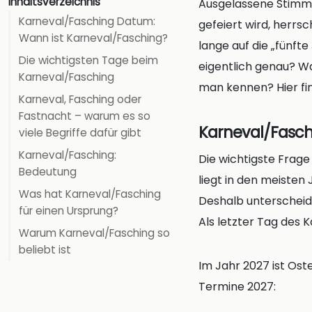
Inhaltsverzeichnis
Ausgelassene Stimmu
Karneval/Fasching Datum:
gefeiert wird, herrs
Wann ist Karneval/Fasching?
lange auf die „fünft
Die wichtigsten Tage beim
eigentlich genau? W
Karneval/Fasching
man kennen? Hier fi
Karneval, Fasching oder
Fastnacht – warum es so
Karneval/Fasch
viele Begriffe dafür gibt
Karneval/Fasching:
Die wichtigste Frag
Bedeutung
liegt in den meisten
Was hat Karneval/Fasching
Deshalb unterscheide
für einen Ursprung?
Als letzter Tag des 
Warum Karneval/Fasching so
beliebt ist
Im Jahr 2027 ist Ost
Termine 2027: