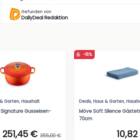
Gefunden von
DailyDeal Redaktion
-16%
 & Garten
,
Haushalt
Deals
,
Haus & Garten
,
Haush
 Signature Gusseisen-
Möve Soft Silence Gäste
70cm
251,45 €
10,82
355,00 €