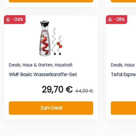
-34%
-28%
Deals
,
Haus & Garten
,
Haushalt
Deals
,
Haus
WMF Basic Wasserkaraffe-Set
Tefal Expre
29,70 €
44,99 €
Zum Deal