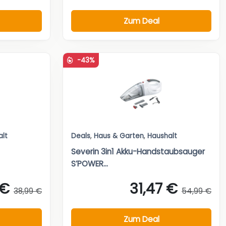
Zum Deal
-43%
alt
Deals
,
Haus & Garten
,
Haushalt
Severin 3in1 Akku-Handstaubsauger
S’POWER...
 €
31,47 €
38,99 €
54,99 €
Zum Deal