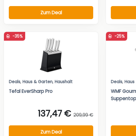
Zum Deal
-35%
-25%
Deals
,
Haus & Garten
,
Haushalt
Deals
,
Haus
Tefal EverSharp Pro
WMF Gourm
Suppentopf
137,47 €
209,99 €
Zum Deal