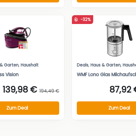
-32%
 & Garten
,
Haushalt
Deals
,
Haus & Garten
,
Haush
ss Vision
WMF Lono Glas Milchaufs
139,98 €
87,92 
194,49 €
Zum Deal
Zum Deal