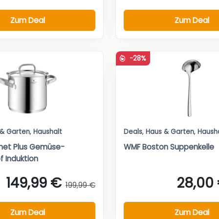
Zum Deal
Zum Deal
-28%
 & Garten
,
Haushalt
Deals
,
Haus & Garten
,
Haush
et Plus Gemüse-
WMF Boston Suppenkelle
 Induktion
149,99 €
28,00
199,99 €
Zum Deal
Zum Deal