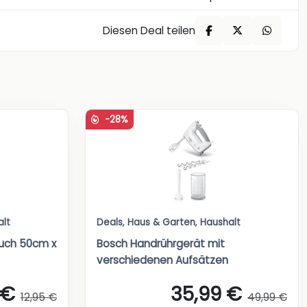
Diesen Deal teilen
-28%
alt
Deals
,
Haus & Garten
,
Haushalt
tuch 50cm x
Bosch Handrührgerät mit
verschiedenen Aufsätzen
 €
35,99 €
12,95 €
49,99 €