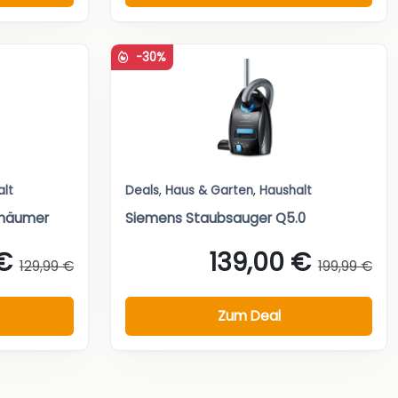
-30%
alt
Deals
,
Haus & Garten
,
Haushalt
chäumer
Siemens Staubsauger Q5.0
€
139,00 €
129,99 €
199,99 €
Zum Deal