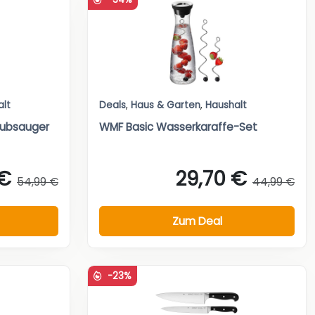
alt
Deals
,
Haus & Garten
,
Haushalt
aubsauger
WMF Basic Wasserkaraffe-Set
 €
29,70 €
54,99 €
44,99 €
Zum Deal
-23%