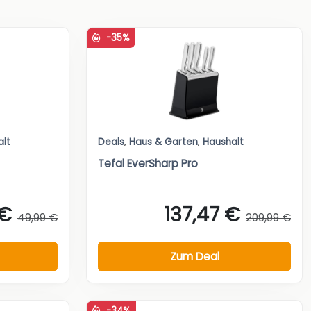
-35%
alt
Deals
,
Haus & Garten
,
Haushalt
Tefal EverSharp Pro
 €
137,47 €
49,99 €
209,99 €
Zum Deal
-34%