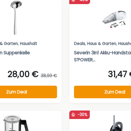
 & Garten
,
Haushalt
Deals
,
Haus & Garten
,
Haush
n Suppenkelle
Severin 3in1 Akku-Handst
S’POWER...
28,00 €
31,47
38,99 €
Zum Deal
Zum Deal
-30%