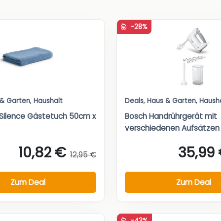
-28%
 & Garten
,
Haushalt
Deals
,
Haus & Garten
,
Haush
Silence Gästetuch 50cm x
Bosch Handrührgerät mit
verschiedenen Aufsätzen
10,82 €
35,99
12,95 €
Zum Deal
Zum Deal
-43%