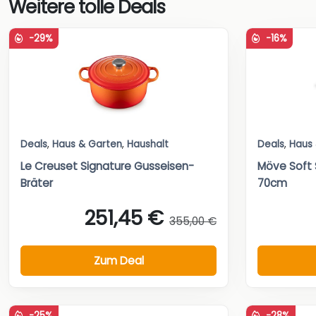
Weitere tolle Deals
-29%
-16%
Deals
,
Haus & Garten
,
Haushalt
Deals
,
Haus
Le Creuset Signature Gusseisen-
Möve Soft 
Bräter
70cm
251,45 €
355,00 €
Zum Deal
-25%
-28%