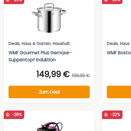
Deals
,
Haus & Garten
,
Haushalt
Deals
,
Haus
WMF Gourmet Plus Gemüse-
WMF Bosto
Suppentopf Induktion
149,99 €
199,99 €
Zum Deal
-28%
-32%