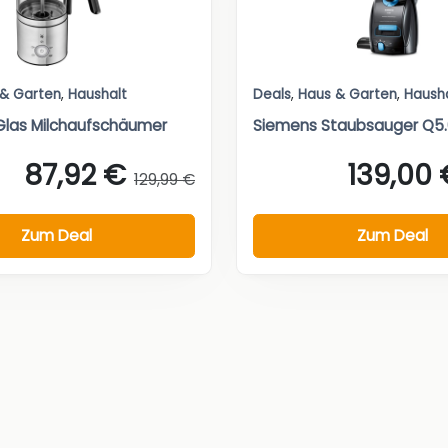
 & Garten
,
Haushalt
Deals
,
Haus & Garten
,
Haush
Glas Milchaufschäumer
Siemens Staubsauger Q5.
87,92 €
139,00 
129,99 €
Zum Deal
Zum Deal