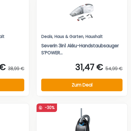
alt
Deals
,
Haus & Garten
,
Haushalt
Severin 3in1 Akku-Handstaubsauger
S’POWER...
 €
31,47 €
38,99 €
54,99 €
Zum Deal
-30%