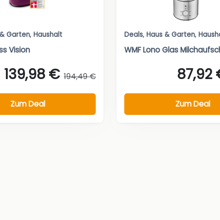
 & Garten
,
Haushalt
Deals
,
Haus & Garten
,
Haush
ss Vision
WMF Lono Glas Milchaufs
139,98 €
87,92 
194,49 €
Zum Deal
Zum Deal