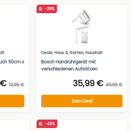
-28%
alt
Deals
,
Haus & Garten
,
Haushalt
tuch 50cm x
Bosch Handrührgerät mit
verschiedenen Aufsätzen
 €
35,99 €
12,95 €
49,99 €
Zum Deal
-43%