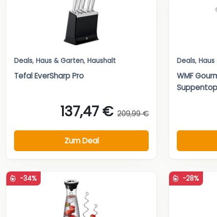
Deals
,
Haus & Garten
,
Haushalt
Deals
,
Haus
Tefal EverSharp Pro
WMF Gourm
Suppentopf
137,47 €
209,99 €
Zum Deal
-34%
-28%