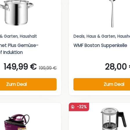
 & Garten
,
Haushalt
Deals
,
Haus & Garten
,
Haush
et Plus Gemüse-
WMF Boston Suppenkelle
 Induktion
149,99 €
28,00
199,99 €
Zum Deal
Zum Deal
-32%