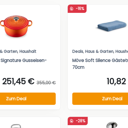
-16%
 & Garten
,
Haushalt
Deals
,
Haus & Garten
,
Haush
 Signature Gusseisen-
Möve Soft Silence Gäste
70cm
251,45 €
10,82
355,00 €
Zum Deal
Zum Deal
-28%