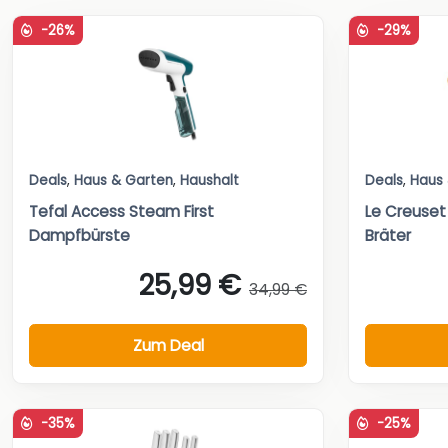
-26%
-29%
Deals
,
Haus & Garten
,
Haushalt
Deals
,
Haus
Tefal Access Steam First
Le Creuset
Dampfbürste
Bräter
25,99 €
34,99 €
Zum Deal
-35%
-25%