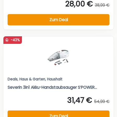
28,00 €
38,99 €
Zum Deal
-43%
Deals
,
Haus & Garten
,
Haushalt
Severin 3in1 Akku-Handstaubsauger S’POWER...
31,47 €
54,99 €
Zum Deal