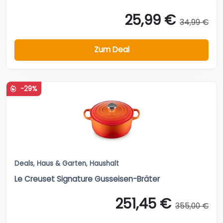
25,99 €
34,99 €
Zum Deal
-29%
Deals
,
Haus & Garten
,
Haushalt
Le Creuset Signature Gusseisen-Bräter
251,45 €
355,00 €