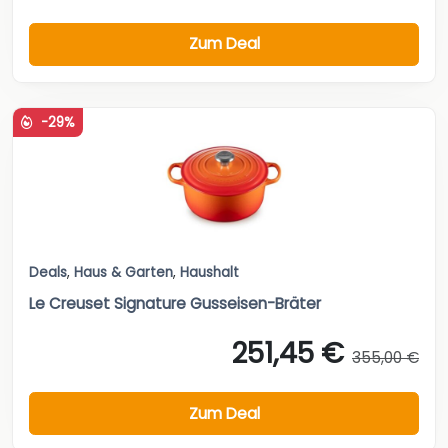
Zum Deal
-29%
Deals
,
Haus & Garten
,
Haushalt
Le Creuset Signature Gusseisen-Bräter
251,45 €
355,00 €
Zum Deal