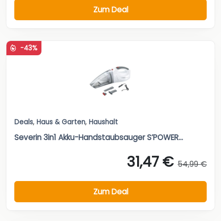
Zum Deal
-43%
Deals
,
Haus & Garten
,
Haushalt
Severin 3in1 Akku-Handstaubsauger S’POWER...
31,47 €
54,99 €
Zum Deal