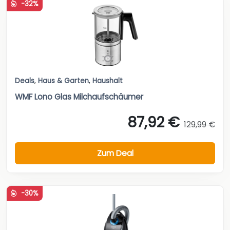
-32%
Deals
,
Haus & Garten
,
Haushalt
WMF Lono Glas Milchaufschäumer
87,92 €
129,99 €
Zum Deal
-30%