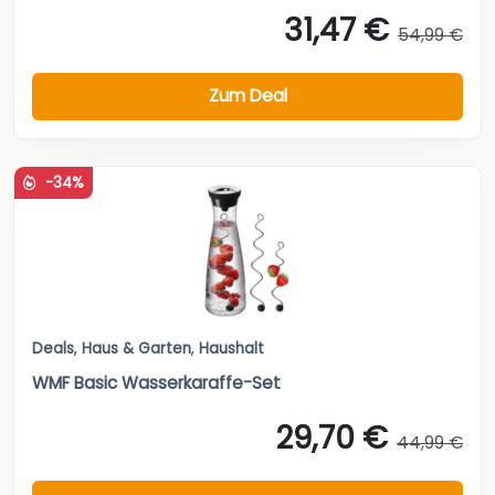
31,47 €
54,99 €
Zum Deal
-34%
Deals
,
Haus & Garten
,
Haushalt
WMF Basic Wasserkaraffe-Set
29,70 €
44,99 €