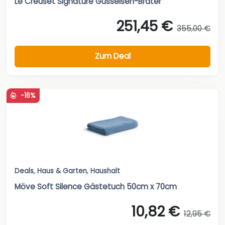
Le Creuset Signature Gusseisen-Bräter
251,45 €
355,00 €
Zum Deal
-16%
Deals
,
Haus & Garten
,
Haushalt
Möve Soft Silence Gästetuch 50cm x 70cm
10,82 €
12,95 €