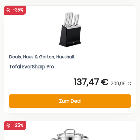
-35%
Deals
,
Haus & Garten
,
Haushalt
Tefal EverSharp Pro
137,47 €
209,99 €
Zum Deal
-25%