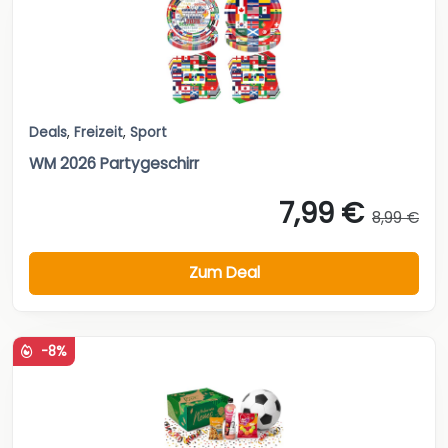
Deals
,
Freizeit
,
Sport
WM 2026 Partygeschirr
7,99 €
8,99 €
Zum Deal
-8%