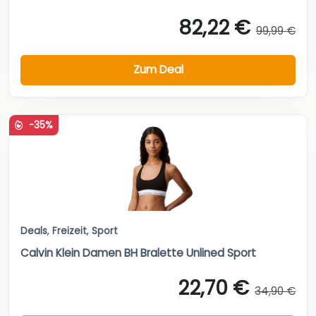
82,22 €
99,99 €
Zum Deal
-35%
Deals
,
Freizeit
,
Sport
Calvin Klein Damen BH Bralette Unlined Sport
22,70 €
34,90 €