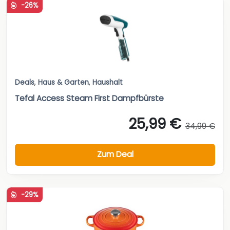
-26%
Deals
,
Haus & Garten
,
Haushalt
Tefal Access Steam First Dampfbürste
25,99 €
34,99 €
Zum Deal
-29%