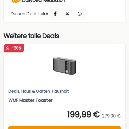
DailyDeal Redaktion
Diesen Deal teilen
Weitere tolle Deals
-28%
Deals
,
Haus & Garten
,
Haushalt
WMF Master Toaster
199,99 €
279,00 €