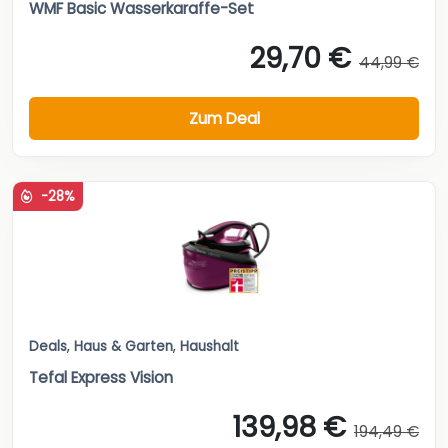
WMF Basic Wasserkaraffe-Set
29,70 €
44,99 €
Zum Deal
-28%
Deals
,
Haus & Garten
,
Haushalt
Tefal Express Vision
139,98 €
194,49 €