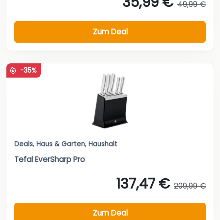
35,99 €
49,99 €
Zum Deal
-35%
Deals
,
Haus & Garten
,
Haushalt
Tefal EverSharp Pro
137,47 €
209,99 €
Zum Deal