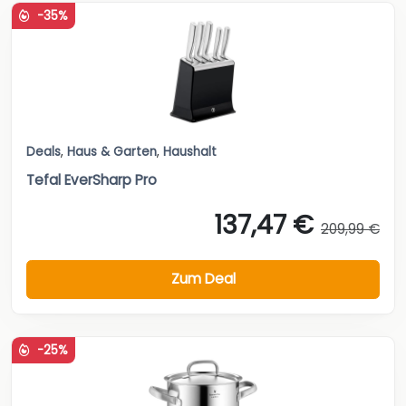
-35%
Deals
,
Haus & Garten
,
Haushalt
Tefal EverSharp Pro
137,47 €
209,99 €
Zum Deal
-25%