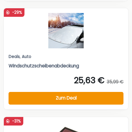
-29%
Deals
,
Auto
Windschutzscheibenabdeckung
25,63 €
35,99 €
Zum Deal
-31%