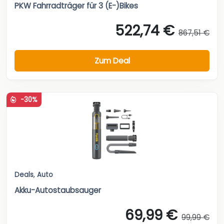
PKW Fahrradträger für 3 (E-)Bikes
522,74 €
867,51 €
Zum Deal
-30%
Deals
,
Auto
Akku-Autostaubsauger
69,99 €
99,99 €