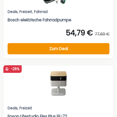
Deals
,
Freizeit
,
Fahrrad
Bosch elektrische Fahrradpumpe
54,79 €
77,69 €
Zum Deal
-26%
Deals
,
Freizeit
Epson Lifestudio Flex Plus EF-72