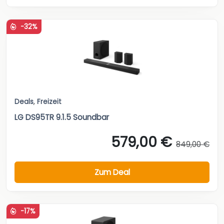
-32%
Deals
,
Freizeit
LG DS95TR 9.1.5 Soundbar
579,00 €
849,00 €
Zum Deal
-17%