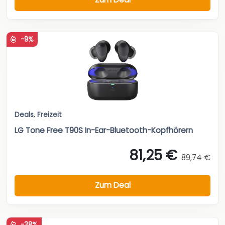
-9%
Deals
,
Freizeit
LG Tone Free T90S In-Ear-Bluetooth-Kopfhörern
81,25 €
89,74 €
Zum Deal
-38%