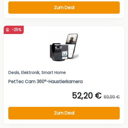
Zum Deal
-25%
Deals
,
Elektronik
,
Smart Home
PetTec Cam 360°-Haustierkamera
52,20 €
69,99 €
Zum Deal