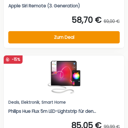
Apple Siri Remote (3. Generation)
58,70 €
69,00 €
Zum Deal
-15%
Deals
,
Elektronik
,
Smart Home
Philips Hue Flux 5m LED-Lightstrip für den...
85,05 €
99,99 €