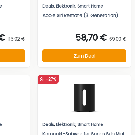
e
Deals
,
Elektronik
,
Smart Home
Apple Siri Remote (3. Generation)
 €
58,70 €
115,92 €
69,00 €
Zum Deal
-27%
e
Deals
,
Elektronik
,
Smart Home
Kompakt-Subwoofer Sonos Sub Mini