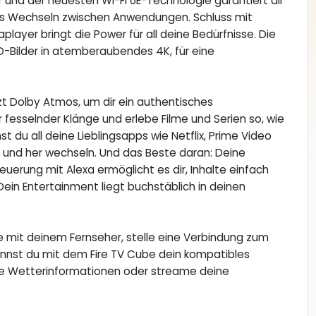
und der neuesten Wi-Fi 6E-Technologie garantiert dir
ses Wechseln zwischen Anwendungen. Schluss mit
layer bringt die Power für all deine Bedürfnisse. Die
-Bilder in atemberaubendes 4K, für eine
tzt Dolby Atmos, um dir ein authentisches
r fesselnder Klänge und erlebe Filme und Serien so, wie
st du all deine Lieblingsapps wie Netflix, Prime Video
n und her wechseln. Und das Beste daran: Deine
uerung mit Alexa ermöglicht es dir, Inhalte einfach
ein Entertainment liegt buchstäblich in deinen
ube mit deinem Fernseher, stelle eine Verbindung zum
annst du mit dem Fire TV Cube dein kompatibles
e Wetterinformationen oder streame deine