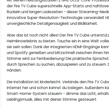
Mit seinem leistungsstarken 2 GHz Octa-Core-Prozessor 
der Fire TV Cube superschnelle App-Starts und nahtlo
Ruckeln und langen Ladezeiten - dieser Streaming-Mediap
innovative Super-Resolution-Technologie verwandelt HD
unvergleichliche Detailgenauigkeit und Bildklarheit.
Aber das ist noch nicht alles! Der Fire TV Cube unterstü
Heimkinoerlebnis zu bieten. Tauche ein in eine Welt volle
sie sein sollen. Dank der integrierten HDMI-Eingänge kann
und Spotify genießen und blitzschnell zwischen ihnen hi
Stimme wird zur Fernbedienung! Die praktische Sprachste
durch Sprechen zu suchen, abzuspielen und zu steuern. D
Händen.
Die Installation ist kinderleicht: Verbinde den Fire TV C
Internet her und schon kannst du loslegen. Außerdem k
Smart-Home-System steuern - dimme das Licht, erhalt
Lieblingsmusik, alles mit deiner Stimme gesteuert.