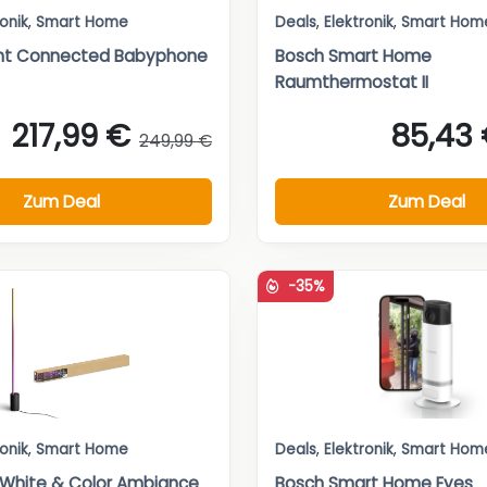
ronik
,
Smart Home
Deals
,
Elektronik
,
Smart Hom
vent Connected Babyphone
Bosch Smart Home
Raumthermostat II
217,99 €
85,43
249,99 €
Zum Deal
Zum Deal
-35%
ronik
,
Smart Home
Deals
,
Elektronik
,
Smart Hom
e White & Color Ambiance
Bosch Smart Home Eyes