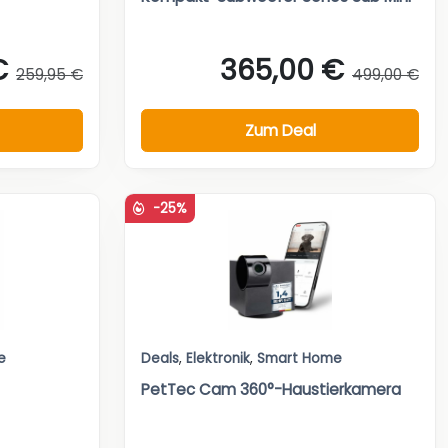
€
365,00 €
259,95 €
499,00 €
Zum Deal
-25%
e
Deals
,
Elektronik
,
Smart Home
PetTec Cam 360°-Haustierkamera