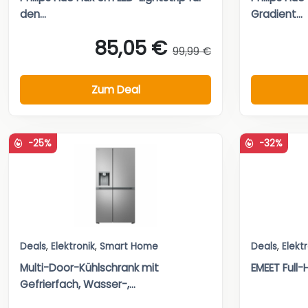
den...
Gradient...
85,05 €
99,99 €
Zum Deal
-25%
-32%
Deals
,
Elektronik
,
Smart Home
Deals
,
Elekt
Multi-Door-Kühlschrank mit
EMEET Ful
Gefrierfach, Wasser-,...