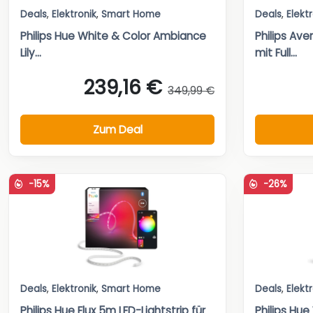
Deals
,
Elektronik
,
Smart Home
Deals
,
Elekt
Philips Hue White & Color Ambiance
Philips A
Lily...
mit Full...
239,16 €
349,99 €
Zum Deal
-15%
-26%
Deals
,
Elektronik
,
Smart Home
Deals
,
Elekt
Philips Hue Flux 5m LED-Lightstrip für
Philips Hu