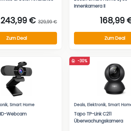
Innenkamera II
243,99 €
168,99 
329,99 €
Zum Deal
Zum Deal
-30%
ronik
,
Smart Home
Deals
,
Elektronik
,
Smart Hom
l-HD-Webcam
Tapo TP-Link C211
Überwachungskamera