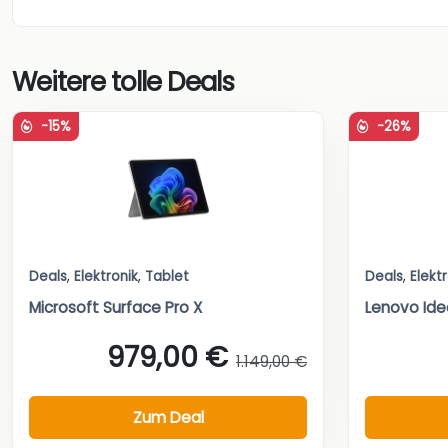
Weitere tolle Deals
-15%
-26%
Deals
,
Elektronik
,
Tablet
Deals
,
Elekt
Microsoft Surface Pro X
Lenovo Ide
979,00 €
1.149,00 €
Zum Deal