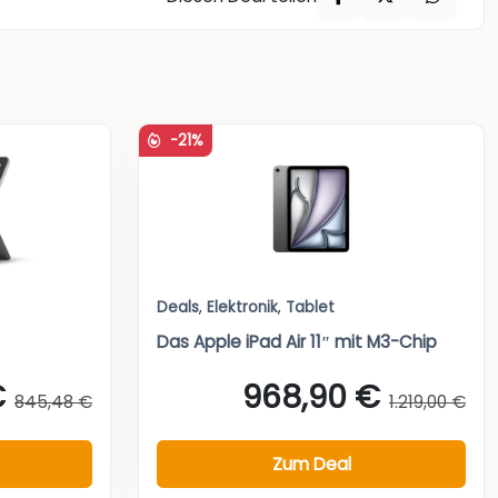
-21%
Deals
,
Elektronik
,
Tablet
Das Apple iPad Air 11″ mit M3-Chip
€
968,90 €
845,48 €
1.219,00 €
Zum Deal