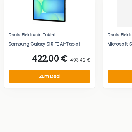
Deals
,
Elektronik
,
Tablet
Deals
,
Elekt
Samsung Galaxy S10 FE AI-Tablet
Microsoft S
422,00 €
493,42 €
Zum Deal