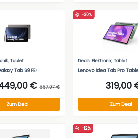
-20%
ronik
,
Tablet
Deals
,
Elektronik
,
Tablet
alaxy Tab S9 FE+
Lenovo Idea Tab Pro Tabl
449,00 €
319,00 
557,97 €
Zum Deal
Zum Deal
-12%