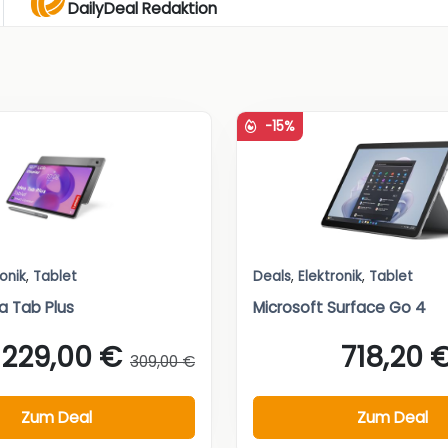
DailyDeal Redaktion
-15%
ronik
,
Tablet
Deals
,
Elektronik
,
Tablet
a Tab Plus
Microsoft Surface Go 4
229,00 €
718,20 
309,00 €
Zum Deal
Zum Deal