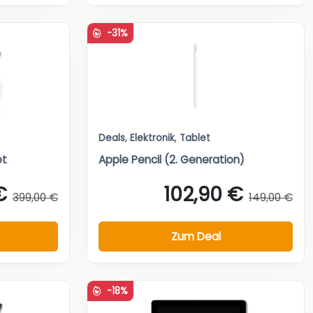
-31%
Deals
,
Elektronik
,
Tablet
et
Apple Pencil (2. Generation)
€
102,90 €
399,00 €
149,00 €
Zum Deal
-18%