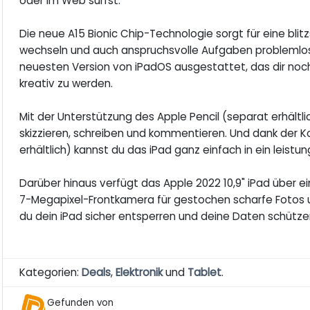
oder im Web surfst.
Die neue A15 Bionic Chip-Technologie sorgt für eine bli
wechseln und auch anspruchsvolle Aufgaben problemlos 
neuesten Version von iPadOS ausgestattet, das dir noch
kreativ zu werden.
Mit der Unterstützung des Apple Pencil (separat erhältli
skizzieren, schreiben und kommentieren. Und dank der 
erhältlich) kannst du das iPad ganz einfach in ein leist
Darüber hinaus verfügt das Apple 2022 10,9" iPad über
7-Megapixel-Frontkamera für gestochen scharfe Fotos u
du dein iPad sicher entsperren und deine Daten schütze
Kategorien:
Deals
,
Elektronik
und
Tablet
.
Gefunden von