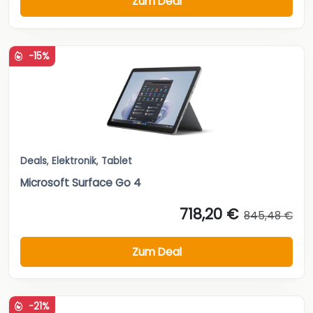
Zum Deal
-15%
Deals
,
Elektronik
,
Tablet
Microsoft Surface Go 4
718,20 €
845,48 €
Zum Deal
-21%