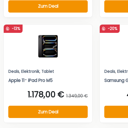
Zum Deal
-13%
-20%
Deals
,
Elektronik
,
Tablet
Deals
,
Elekt
Apple 11″ iPad Pro M5
Samsung G
1.178,00 €
1.349,00 €
Zum Deal