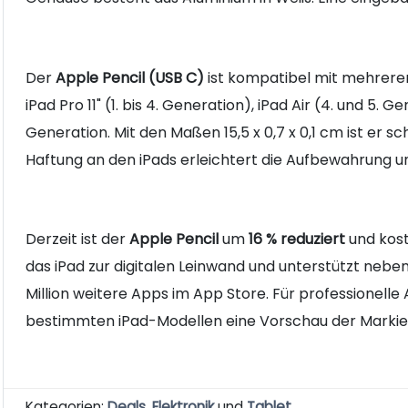
Der
Apple Pencil (USB C)
ist kompatibel mit mehreren 
iPad Pro 11" (1. bis 4. Generation), iPad Air (4. und 5. 
Generation. Mit den Maßen 15,5 x 0,7 x 0,1 cm ist er s
Haftung an den iPads erleichtert die Aufbewahrung u
Derzeit ist der
Apple Pencil
um
16 % reduziert
und kos
das iPad zur digitalen Leinwand und unterstützt neb
Million weitere Apps im App Store. Für professionelle
bestimmten iPad-Modellen eine Vorschau der Markie
Kategorien:
Deals
,
Elektronik
und
Tablet
.