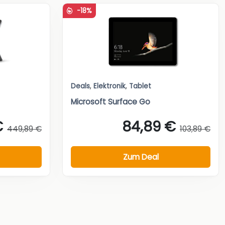
-18%
Deals
,
Elektronik
,
Tablet
Microsoft Surface Go
€
84,89 €
449,89 €
103,89 €
Zum Deal