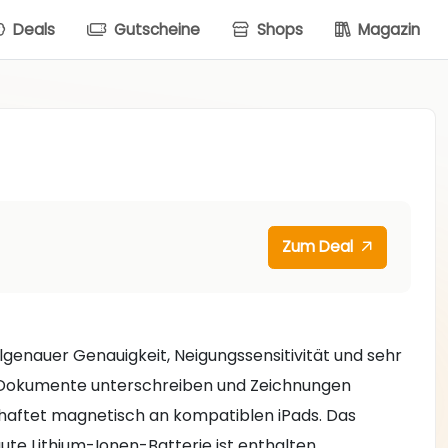
Deals
Gutscheine
Shops
Magazin
Zum Deal
lgenauer Genauigkeit, Neigungssensitivität und sehr
en, Dokumente unterschreiben und Zeichnungen
d haftet magnetisch an kompatiblen iPads. Das
te Lithium-Ionen-Batterie ist enthalten.