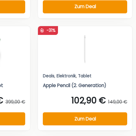
Zum Deal
-31%
Deals
,
Elektronik
,
Tablet
et
Apple Pencil (2. Generation)
€
102,90 €
399,00 €
149,00 €
Zum Deal