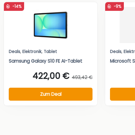
-14%
-9%
Deals
,
Elektronik
,
Tablet
Deals
,
Elekt
Samsung Galaxy S10 FE AI-Tablet
Microsoft S
422,00 €
493,42 €
Zum Deal