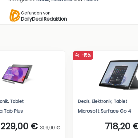
Gefunden von
DailyDeal Redaktion
-15%
ronik
,
Tablet
Deals
,
Elektronik
,
Tablet
a Tab Plus
Microsoft Surface Go 4
229,00 €
718,20 
309,00 €