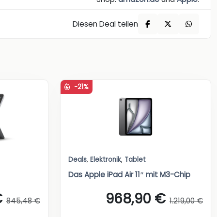
Diesen Deal teilen
-21%
Deals
,
Elektronik
,
Tablet
Das Apple iPad Air 11″ mit M3-Chip
€
968,90 €
845,48 €
1.219,00 €