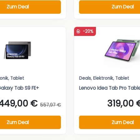
Zum Deal
Zum Deal
-20%
ronik
,
Tablet
Deals
,
Elektronik
,
Tablet
alaxy Tab S9 FE+
Lenovo Idea Tab Pro Tabl
449,00 €
319,00 
557,97 €
Zum Deal
Zum Deal