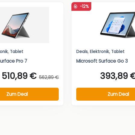
-12%
ronik
,
Tablet
Deals
,
Elektronik
,
Tablet
urface Pro 7
Microsoft Surface Go 3
510,89 €
393,89 
562,89 €
Zum Deal
Zum Deal