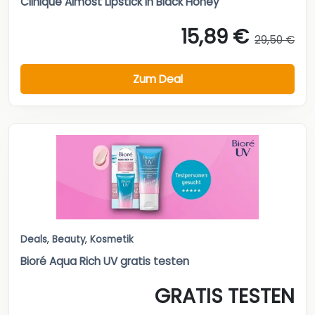
Clinique Almost Lipstick in Black Honey
15,89 €
29,50 €
Zum Deal
Deals
,
Beauty
,
Kosmetik
Bioré Aqua Rich UV gratis testen
GRATIS TESTEN