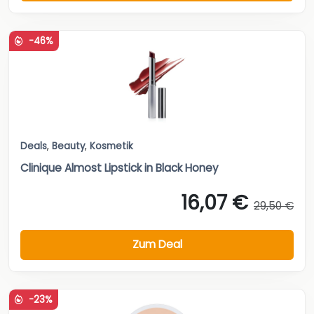
-46%
Deals
,
Beauty
,
Kosmetik
Clinique Almost Lipstick in Black Honey
16,07 €
29,50 €
Zum Deal
-23%