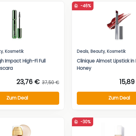
-46%
ty
,
Kosmetik
Deals
,
Beauty
,
Kosmetik
gh Impact High-Fi Full
Clinique Almost Lipstick in
scara
Honey
23,76 €
15,89
37,50 €
Zum Deal
Zum Deal
-30%