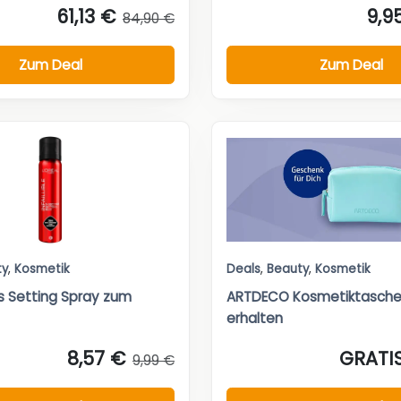
61,13 €
9,9
84,90 €
Zum Deal
Zum Deal
ty
,
Kosmetik
Deals
,
Beauty
,
Kosmetik
is Setting Spray zum
ARTDECO Kosmetiktasche 
erhalten
8,57 €
GRATI
9,99 €