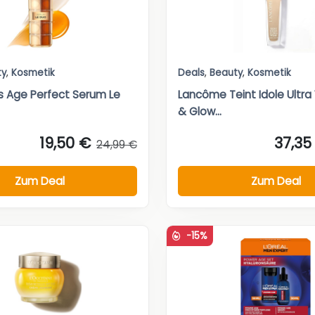
ty
,
Kosmetik
Deals
,
Beauty
,
Kosmetik
is Age Perfect Serum Le
Lancôme Teint Idole Ultr
& Glow...
19,50 €
37,35
24,99 €
Zum Deal
Zum Deal
-15%