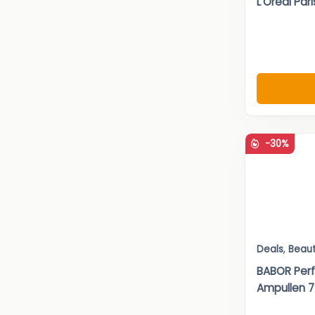
L’Oréal Par
-30%
Deals
,
Beau
BABOR Per
Ampullen 7