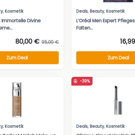
ty
,
Kosmetik
Deals
,
Beauty
,
Kosmetik
 Immortelle Divine
L’Oréal Men Expert Pflege
eme...
Falten...
80,00 €
16,9
95,00 €
Zum Deal
Zum Deal
-39%
ty
,
Kosmetik
Deals
,
Beauty
,
Kosmetik