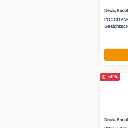
Deals
,
Beau
L’OCCITANE
Gesichtscr
-40%
Deals
,
Beau