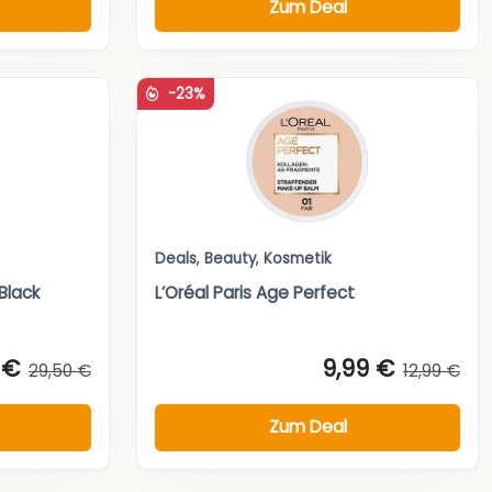
Zum Deal
-23%
Deals
,
Beauty
,
Kosmetik
 Black
L’Oréal Paris Age Perfect
 €
9,99 €
29,50 €
12,99 €
Zum Deal