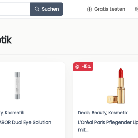
Suchen
Gratis testen
tik
-15%
ty
,
Kosmetik
Deals
,
Beauty
,
Kosmetik
OR Dual Eye Solution
L’Oréal Paris Pflegender Li
mit...