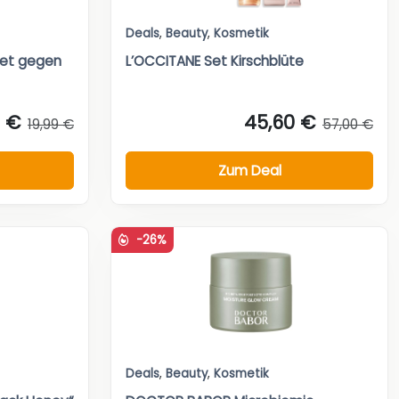
Deals
,
Beauty
,
Kosmetik
set gegen
L’OCCITANE Set Kirschblüte
9 €
45,60 €
19,99 €
57,00 €
Zum Deal
-26%
Deals
,
Beauty
,
Kosmetik