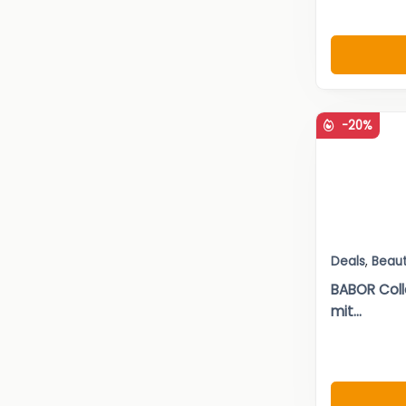
-20%
Deals
,
Beau
BABOR Coll
mit...