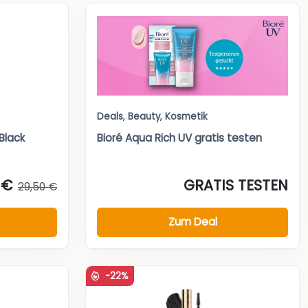
Deals
,
Beauty
,
Kosmetik
 Black
Bioré Aqua Rich UV gratis testen
 €
GRATIS TESTEN
29,50 €
Zum Deal
-22%