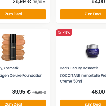
25,99 €
54,00
36,90 €
Zum Deal
Zum Deal
-19%
ty
,
Kosmetik
Deals
,
Beauty
,
Kosmetik
agen Deluxe Foundation
L’OCCITANE Immortelle Pr
Creme 50ml
39,95 €
48,00
49,90 €
Zum Deal
Zum Deal