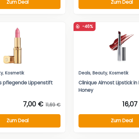
Zum Deal
Zum Deal
-46%
ty
,
Kosmetik
Deals
,
Beauty
,
Kosmetik
is pflegende Lippenstift
Clinique Almost Lipstick in
Honey
7,00 €
16,07
11,69 €
Zum Deal
Zum Deal