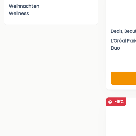
Weihnachten
Wellness
Deals
,
Beau
L’Oréal Par
Duo
-16%