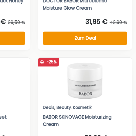
Black Honey“
DOCTOR BABOR Microbiomic
Moisture Glow Cream
 €
31,95 €
29,50 €
42,90 €
Zum Deal
-25%
Deals
,
Beauty
,
Kosmetik
set
BABOR SKINOVAGE Moisturizing
Cream