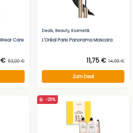
Deals
,
Beauty
,
Kosmetik
a Wear Care
L’Oréal Paris Panorama Mascara
 €
11,75 €
53,00 €
14,99 €
Zum Deal
-20%