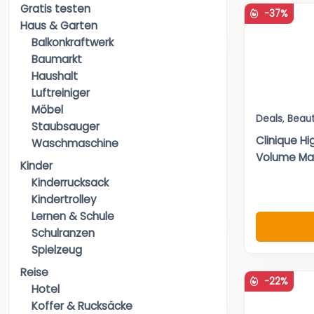
Gratis testen
-37%
Haus & Garten
Balkonkraftwerk
Baumarkt
Haushalt
Luftreiniger
Möbel
Deals
,
Beau
Staubsauger
Clinique Hi
Waschmaschine
Volume Ma
Kinder
Kinderrucksack
Kindertrolley
Lernen & Schule
Schulranzen
Spielzeug
Reise
-22%
Hotel
Koffer & Rucksäcke