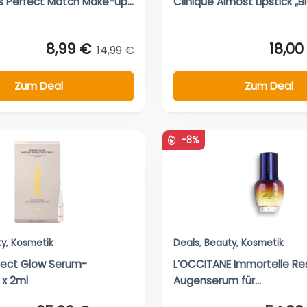
is Perfect Match Make-up...
Clinique Almost Lipstick „
8,99 €
18,00
14,99 €
Zum Deal
Zum Deal
-8%
ty
,
Kosmetik
Deals
,
Beauty
,
Kosmetik
fect Glow Serum-
L’OCCITANE Immortelle Re
 x 2ml
Augenserum für...