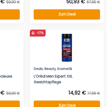
 €
50,93 €
59,00 €
67,90 €
Zum Deal
-17%
Deals
,
Beauty
,
Kosmetik
écieuse
L’Oréal Men Expert XXL
Gesichtspflege
 €
14,92 €
59,00 €
17,99 €
Zum Deal