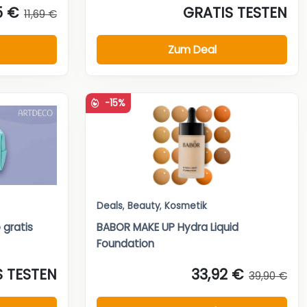
5 €
GRATIS TESTEN
11,69 €
Zum Deal
-15%
Deals
,
Beauty
,
Kosmetik
gratis
BABOR MAKE UP Hydra Liquid
Foundation
S TESTEN
33,92 €
39,90 €