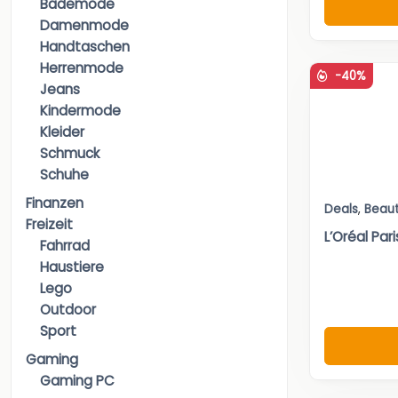
Bademode
Damenmode
Handtaschen
Herrenmode
-40%
Jeans
Kindermode
Kleider
Schmuck
Schuhe
Finanzen
Deals
,
Beau
Freizeit
L’Oréal Par
Fahrrad
Haustiere
Lego
Outdoor
Sport
Gaming
Gaming PC