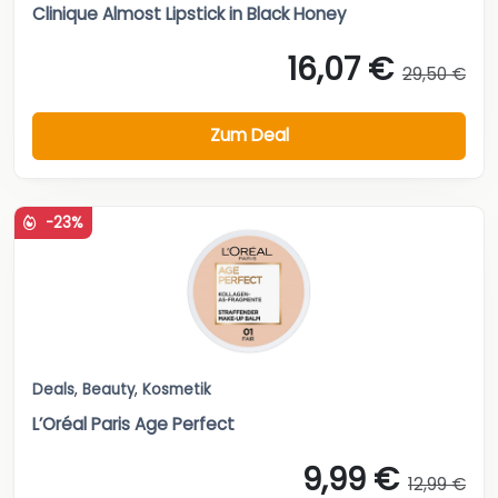
Clinique Almost Lipstick in Black Honey
16,07 €
29,50 €
Zum Deal
-23%
Deals
,
Beauty
,
Kosmetik
L’Oréal Paris Age Perfect
9,99 €
12,99 €