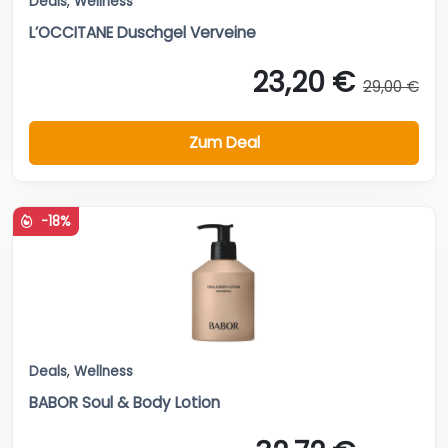
Deals
,
Wellness
L’OCCITANE Duschgel Verveine
23,20 €
29,00 €
Zum Deal
-18%
Deals
,
Wellness
BABOR Soul & Body Lotion