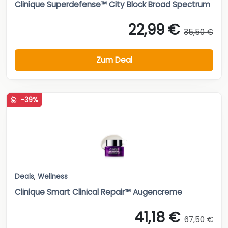
Clinique Superdefense™ City Block Broad Spectrum
22,99 €
35,50 €
Zum Deal
-39%
Deals
,
Wellness
Clinique Smart Clinical Repair™ Augencreme
41,18 €
67,50 €