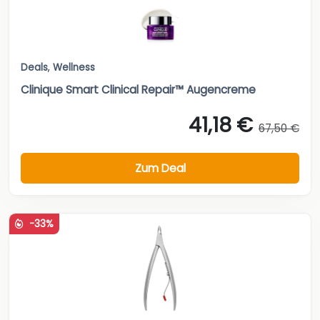
Deals
,
Wellness
Clinique Smart Clinical Repair™ Augencreme
41,18 €
67,50 €
Zum Deal
-33%