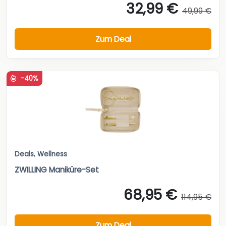
32,99 €
49,99 €
Zum Deal
-40%
Deals
,
Wellness
ZWILLING Maniküre-Set
68,95 €
114,95 €
Zum Deal