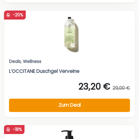
-20%
Deals
,
Wellness
L’OCCITANE Duschgel Verveine
23,20 €
29,00 €
Zum Deal
-18%