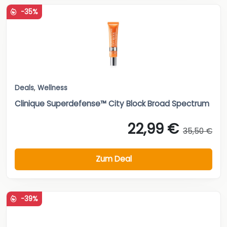
-35%
Deals
,
Wellness
Clinique Superdefense™ City Block Broad Spectrum
22,99 €
35,50 €
Zum Deal
-39%