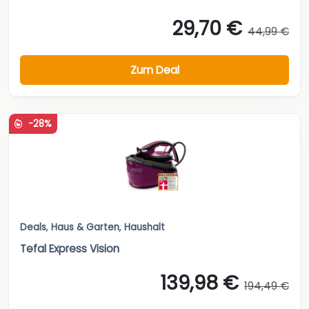
29,70 €
44,99 €
Zum Deal
-28%
Deals
,
Haus & Garten
,
Haushalt
Tefal Express Vision
139,98 €
194,49 €