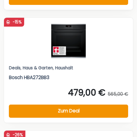
-15%
Deals
,
Haus & Garten
,
Haushalt
Bosch HBA272BB3
479,00 €
565,00 €
Zum Deal
-26%