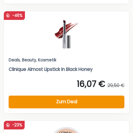
-46%
Deals
,
Beauty
,
Kosmetik
Clinique Almost Lipstick in Black Honey
16,07 €
29,50 €
Zum Deal
-23%