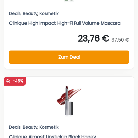
Deals
,
Beauty
,
Kosmetik
Clinique High Impact High-Fi Full Volume Mascara
23,76 €
37,50 €
Zum Deal
-46%
Deals
,
Beauty
,
Kosmetik
Clinique Almost Lipstick in Black Honey