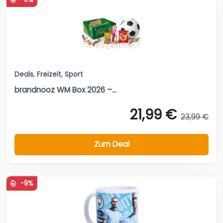
Deals
,
Freizeit
,
Sport
brandnooz WM Box 2026 –...
21,99 €
23,99 €
Zum Deal
-9%