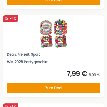
-11%
Deals
,
Freizeit
,
Sport
WM 2026 Partygeschirr
7,99 €
8,99 €
Zum Deal
-8%