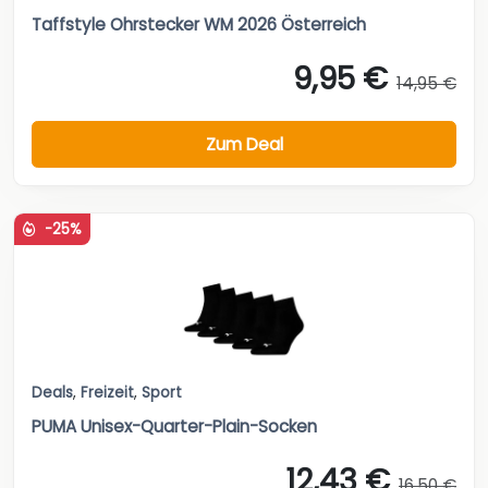
Taffstyle Ohrstecker WM 2026 Österreich
9,95 €
14,95 €
Zum Deal
-25%
Deals
,
Freizeit
,
Sport
PUMA Unisex-Quarter-Plain-Socken
12,43 €
16,50 €