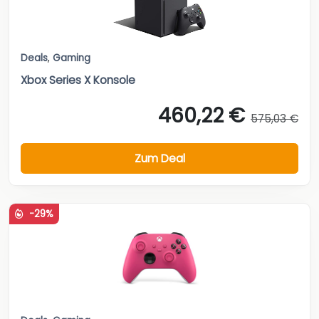
Deals
,
Gaming
Xbox Series X Konsole
460,22 €
575,03 €
Zum Deal
-29%