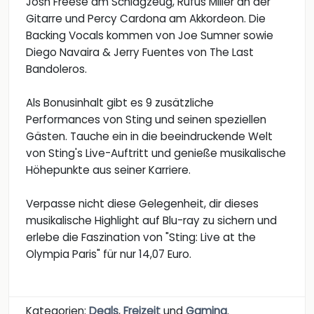
Josh Freese am Schlagzeug, Rufus Miller an der
Gitarre und Percy Cardona am Akkordeon. Die
Backing Vocals kommen von Joe Sumner sowie
Diego Navaira & Jerry Fuentes von The Last
Bandoleros.
Als Bonusinhalt gibt es 9 zusätzliche
Performances von Sting und seinen speziellen
Gästen. Tauche ein in die beeindruckende Welt
von Sting's Live-Auftritt und genieße musikalische
Höhepunkte aus seiner Karriere.
Verpasse nicht diese Gelegenheit, dir dieses
musikalische Highlight auf Blu-ray zu sichern und
erlebe die Faszination von "Sting: Live at the
Olympia Paris" für nur 14,07 Euro.
Kategorien:
Deals
,
Freizeit
und
Gaming
.