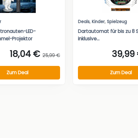
r
Deals
,
Kinder
,
Spielzeug
tronauten-LED-
Dartautomat für bis zu 8 S
mel-Projektor
inklusive...
18,04 €
39,99
25,99 €
Zum Deal
Zum Deal