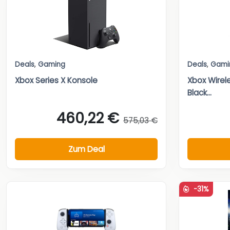
Deals
,
Gaming
Deals
,
Gami
Xbox Series X Konsole
Xbox Wirele
Black...
460,22 €
575,03 €
Zum Deal
-31%