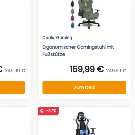
Deals
,
Gaming
Ergonomischer Gamingstuhl mit
Fußstütze
€
159,99 €
349,99 €
249,99 €
Zum Deal
-37%