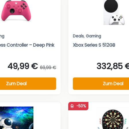
ng
Deals
,
Gaming
ss Controller – Deep Pink
Xbox Series S 512GB
49,99 €
332,85 
69,99 €
Zum Deal
Zum Deal
-50%