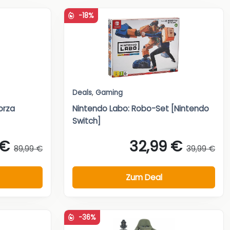
-18%
Deals
,
Gaming
orza
Nintendo Labo: Robo-Set [Nintendo
Switch]
 €
32,99 €
89,99 €
39,99 €
Zum Deal
-36%