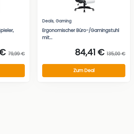
Deals
,
Gaming
pieler,
Ergonomischer Büro-/Gamingstuhl
mit...
 €
84,41 €
79,99 €
135,00 €
Zum Deal