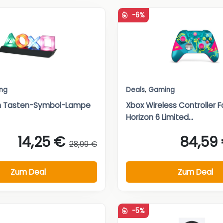
-6%
ng
Deals
,
Gaming
on Tasten-Symbol-Lampe
Xbox Wireless Controller F
Horizon 6 Limited...
14,25 €
84,59
28,99 €
Zum Deal
Zum Deal
-5%