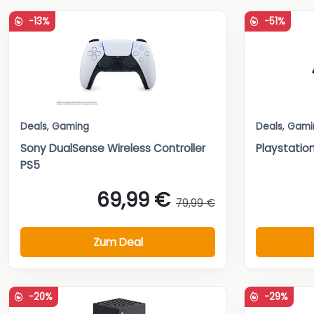
-13%
-51%
Deals
,
Gaming
Deals
,
Gami
Sony DualSense Wireless Controller
Playstati
PS5
69,99 €
79,99 €
Zum Deal
-20%
-29%