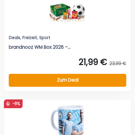
Deals
,
Freizeit
,
Sport
brandnooz WM Box 2026 –...
21,99 €
23,99 €
Zum Deal
-9%