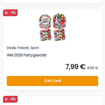
-11%
Deals
,
Freizeit
,
Sport
WM 2026 Partygeschirr
7,99 €
8,99 €
Zum Deal
-8%