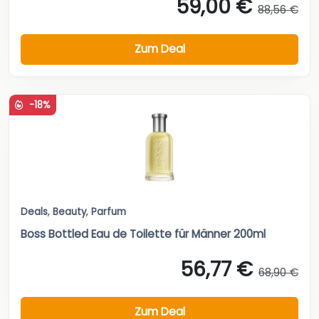
59,00 €
88,56 €
Zum Deal
-18%
Deals
,
Beauty
,
Parfum
Boss Bottled Eau de Toilette für Männer 200ml
56,77 €
68,90 €
Zum Deal