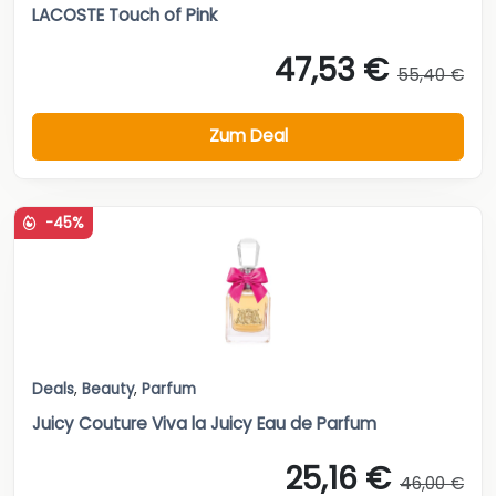
LACOSTE Touch of Pink
47,53 €
55,40 €
Zum Deal
-45%
Deals
,
Beauty
,
Parfum
Juicy Couture Viva la Juicy Eau de Parfum
25,16 €
46,00 €