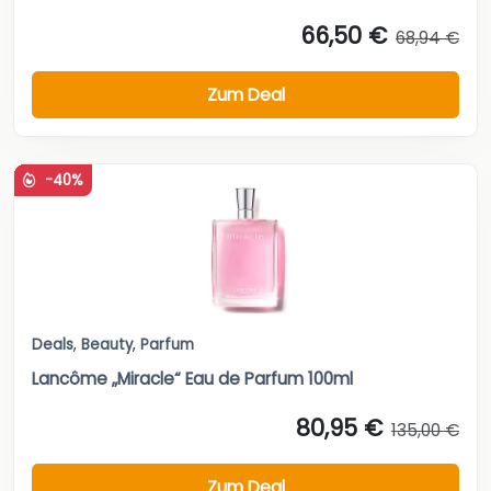
66,50 €
68,94 €
Zum Deal
-40%
Deals
,
Beauty
,
Parfum
Lancôme „Miracle“ Eau de Parfum 100ml
80,95 €
135,00 €
Zum Deal