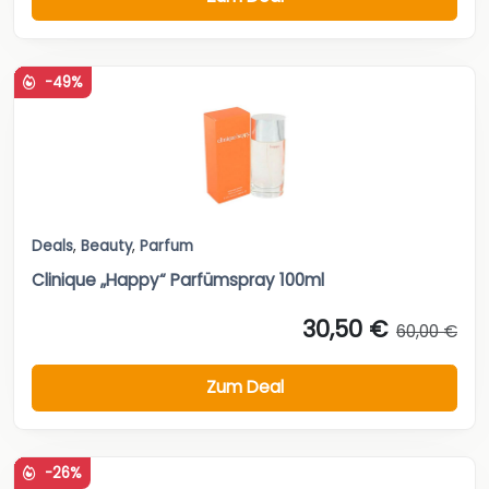
-49%
Deals
,
Beauty
,
Parfum
Clinique „Happy“ Parfümspray 100ml
30,50 €
60,00 €
Zum Deal
-26%