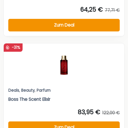
64,25 €
77,71 €
Zum Deal
-31%
Deals
,
Beauty
,
Parfum
Boss The Scent Elixir
83,95 €
122,00 €
Zum Deal