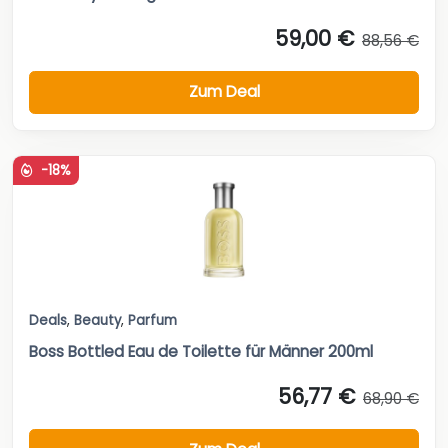
59,00 €
88,56 €
Zum Deal
-18%
Deals
,
Beauty
,
Parfum
Boss Bottled Eau de Toilette für Männer 200ml
56,77 €
68,90 €