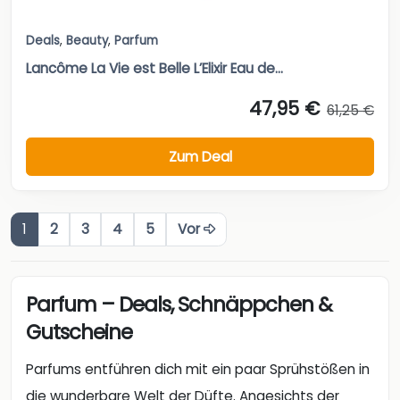
Deals
,
Beauty
,
Parfum
Lancôme La Vie est Belle L’Elixir Eau de...
47,95 €
61,25 €
Zum Deal
1
2
3
4
5
Vor
Parfum – Deals, Schnäppchen &
Gutscheine
Parfums entführen dich mit ein paar Sprühstößen in
die wunderbare Welt der Düfte. Angesichts der