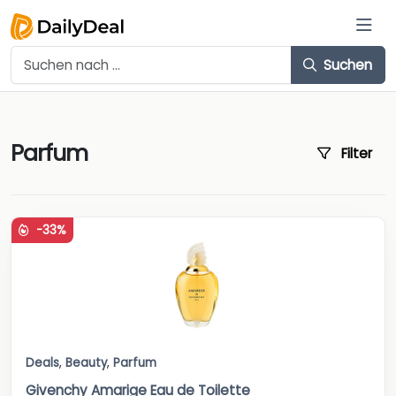
Suchen
Parfum
Filter
-33%
Deals
,
Beauty
,
Parfum
Givenchy Amarige Eau de Toilette