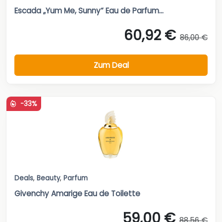
Escada „Yum Me, Sunny“ Eau de Parfum...
60,92 €
86,00 €
Zum Deal
-33%
Deals
,
Beauty
,
Parfum
Givenchy Amarige Eau de Toilette
59,00 €
88,56 €