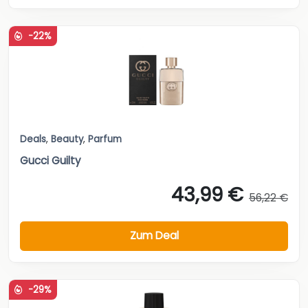
-22%
Deals
,
Beauty
,
Parfum
Gucci Guilty
43,99 €
56,22 €
Zum Deal
-29%