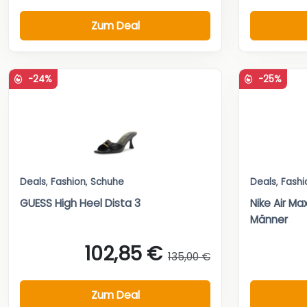
Zum Deal
-24%
-25%
Deals
,
Fashion
,
Schuhe
Deals
,
Fashi
GUESS High Heel Dista 3
Nike Air Ma
Männer
102,85 €
135,00 €
Zum Deal