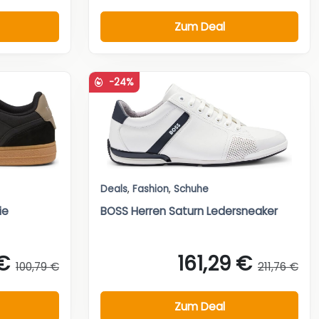
Zum Deal
-24%
Deals
,
Fashion
,
Schuhe
ie
BOSS Herren Saturn Ledersneaker
€
161,29 €
100,79 €
211,76 €
Zum Deal