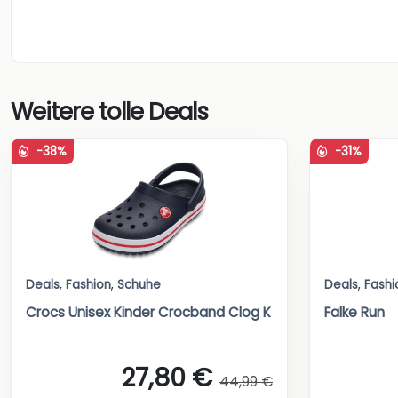
Weitere tolle Deals
-38%
-31%
Deals
,
Fashion
,
Schuhe
Deals
,
Fashi
Crocs Unisex Kinder Crocband Clog K
Falke Run
27,80 €
44,99 €