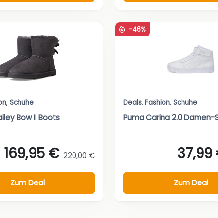
-46%
on
,
Schuhe
Deals
,
Fashion
,
Schuhe
iley Bow II Boots
Puma Carina 2.0 Damen-
169,95 €
37,99
220,00 €
Zum Deal
Zum Deal