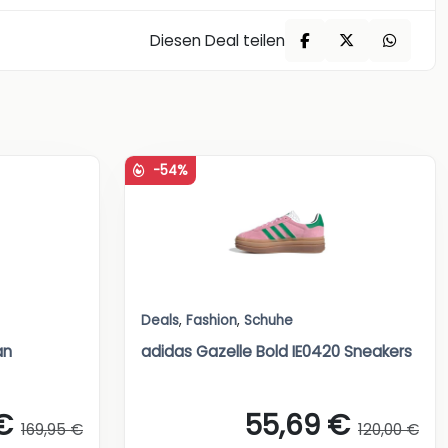
Diesen Deal teilen
-54%
Deals
,
Fashion
,
Schuhe
an
adidas Gazelle Bold IE0420 Sneakers
€
55,69 €
169,95 €
120,00 €