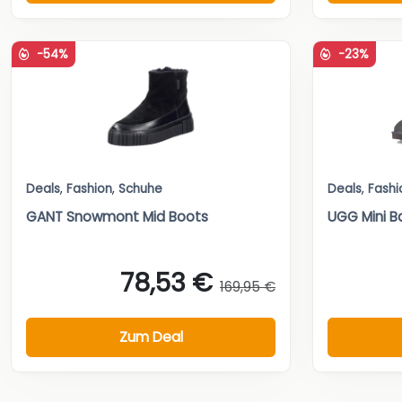
-54%
-23%
Deals
,
Fashion
,
Schuhe
Deals
,
Fashi
GANT Snowmont Mid Boots
UGG Mini Ba
78,53 €
169,95 €
Zum Deal