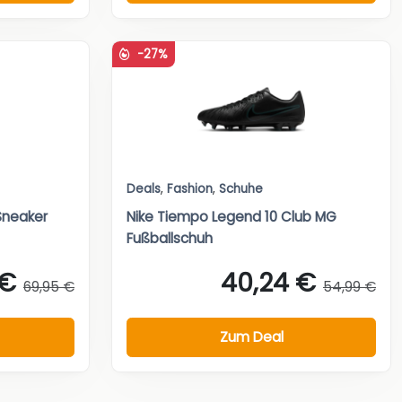
-27%
Deals
,
Fashion
,
Schuhe
Sneaker
Nike Tiempo Legend 10 Club MG
Fußballschuh
 €
40,24 €
69,95 €
54,99 €
Zum Deal