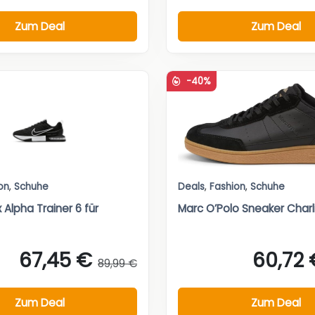
Zum Deal
Zum Deal
-40%
on
,
Schuhe
Deals
,
Fashion
,
Schuhe
x Alpha Trainer 6 für
Marc O’Polo Sneaker Charl
67,45 €
60,72 
89,99 €
Zum Deal
Zum Deal