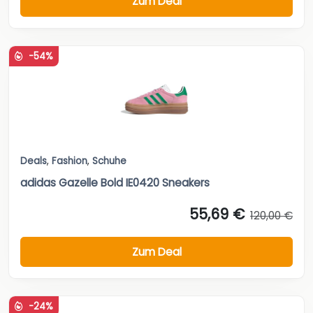
Zum Deal
-54%
Deals
,
Fashion
,
Schuhe
adidas Gazelle Bold IE0420 Sneakers
55,69 €
120,00 €
Zum Deal
-24%