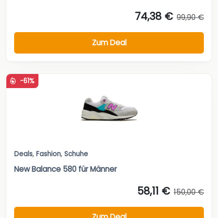
74,38 €
99,90 €
Zum Deal
-61%
Deals
,
Fashion
,
Schuhe
New Balance 580 für Männer
58,11 €
150,00 €
Zum Deal