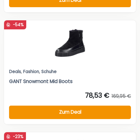
Zum Deal
-54%
Deals
,
Fashion
,
Schuhe
GANT Snowmont Mid Boots
78,53 €
169,95 €
Zum Deal
-23%