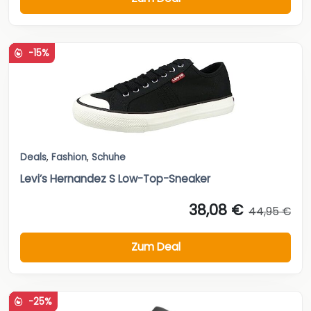
-15%
Deals
,
Fashion
,
Schuhe
Levi’s Hernandez S Low-Top-Sneaker
38,08 €
44,95 €
Zum Deal
-25%