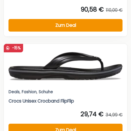
90,58 €
110,00 €
Zum Deal
-15%
Deals
,
Fashion
,
Schuhe
Crocs Unisex Crocband FlipFlip
29,74 €
34,99 €
Zum Deal