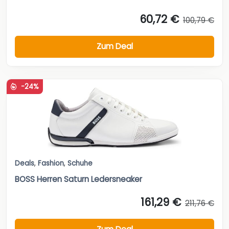
60,72 €
100,79 €
Zum Deal
-24%
Deals
,
Fashion
,
Schuhe
BOSS Herren Saturn Ledersneaker
161,29 €
211,76 €