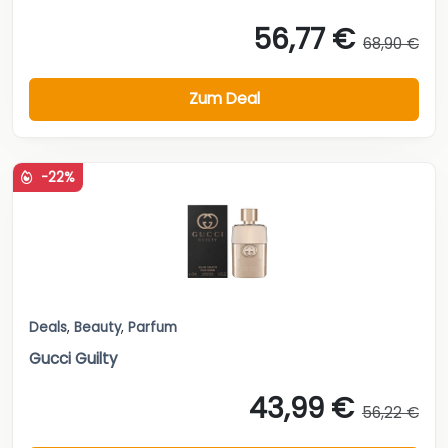
56,77 €
68,90 €
Zum Deal
-22%
Deals
,
Beauty
,
Parfum
Gucci Guilty
43,99 €
56,22 €