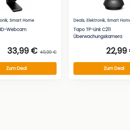
ronik
,
Smart Home
Deals
,
Elektronik
,
Smart Hom
l-HD-Webcam
Tapo TP-Link C211
Überwachungskamera
33,99 €
22,99
49,99 €
Zum Deal
Zum Deal