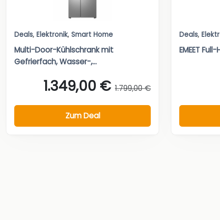
Deals
,
Elektronik
,
Smart Home
Deals
,
Elekt
Multi-Door-Kühlschrank mit
EMEET Ful
Gefrierfach, Wasser-,...
1.349,00 €
1.799,00 €
Zum Deal