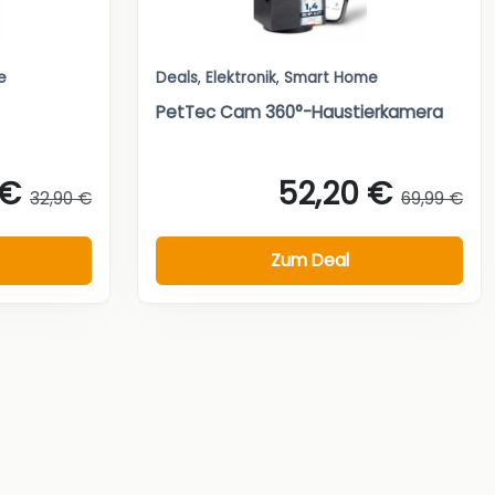
e
Deals
,
Elektronik
,
Smart Home
PetTec Cam 360°-Haustierkamera
 €
52,20 €
32,90 €
69,99 €
Zum Deal