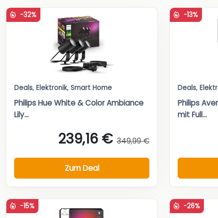
-32%
-13%
Deals
,
Elektronik
,
Smart Home
Deals
,
Elekt
Philips Hue White & Color Ambiance
Philips A
Lily...
mit Full...
239,16 €
349,99 €
Zum Deal
-15%
-26%