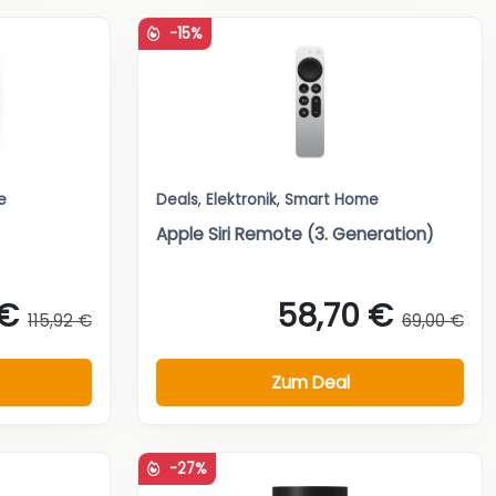
-15%
e
Deals
,
Elektronik
,
Smart Home
Apple Siri Remote (3. Generation)
 €
58,70 €
115,92 €
69,00 €
Zum Deal
-27%