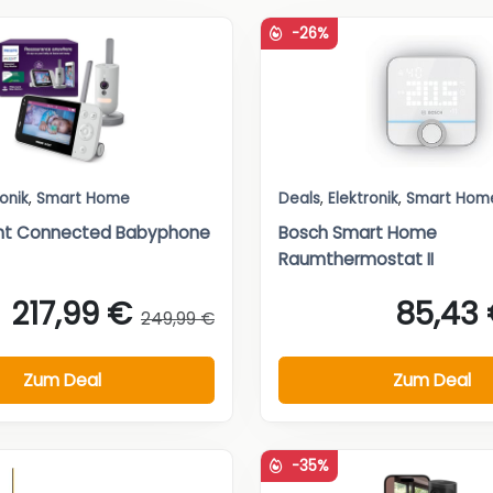
-26%
ronik
,
Smart Home
Deals
,
Elektronik
,
Smart Hom
vent Connected Babyphone
Bosch Smart Home
Raumthermostat II
217,99 €
85,43
249,99 €
Zum Deal
Zum Deal
-35%