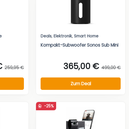
e
Deals
,
Elektronik
,
Smart Home
Kompakt-Subwoofer Sonos Sub Mini
€
365,00 €
259,95 €
499,00 €
Zum Deal
-25%