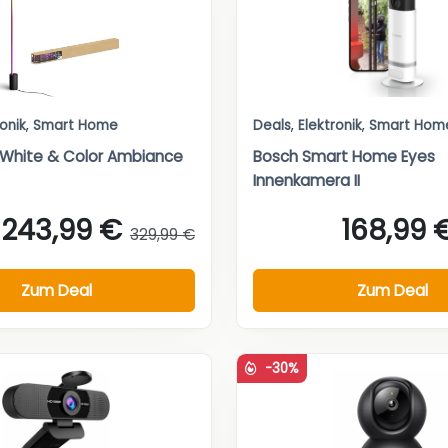
ronik
,
Smart Home
Deals
,
Elektronik
,
Smart Hom
e White & Color Ambiance
Bosch Smart Home Eyes
Innenkamera II
243,99 €
168,99 
329,99 €
Zum Deal
Zum Deal
-30%