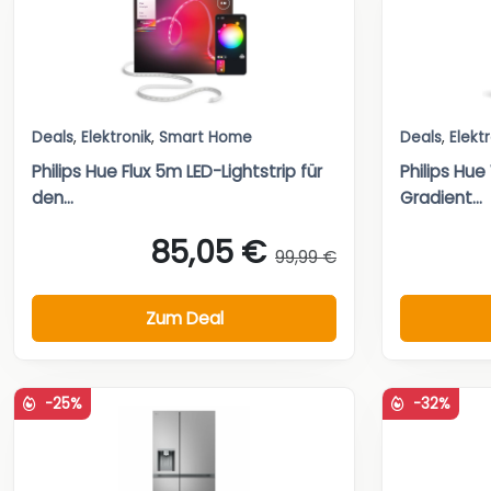
Deals
,
Elektronik
,
Smart Home
Deals
,
Elekt
Philips Hue Flux 5m LED-Lightstrip für
Philips Hu
den...
Gradient...
85,05 €
99,99 €
Zum Deal
-25%
-32%