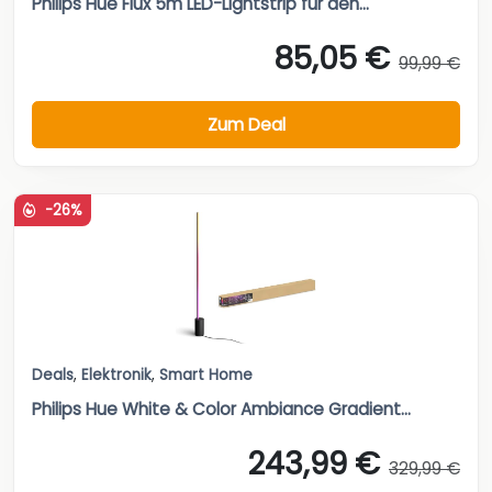
Philips Hue Flux 5m LED-Lightstrip für den...
85,05 €
99,99 €
Zum Deal
-26%
Deals
,
Elektronik
,
Smart Home
Philips Hue White & Color Ambiance Gradient...
243,99 €
329,99 €