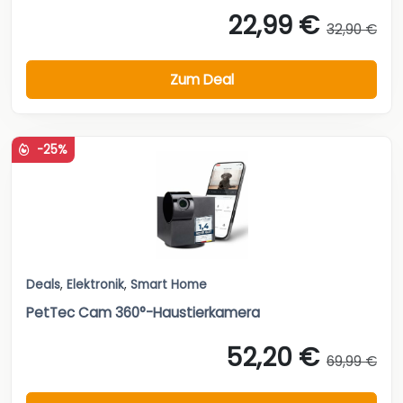
22,99 €
32,90 €
Zum Deal
-25%
Deals
,
Elektronik
,
Smart Home
PetTec Cam 360°-Haustierkamera
52,20 €
69,99 €