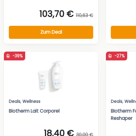
103,70 €
110,63 €
Zum Deal
-39%
-27%
Deals
,
Wellness
Deals
,
Welln
Biotherm Lait Corporel
Biotherm 
Reshaper
18,40 €
30,00 €