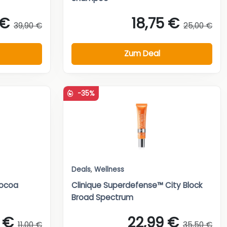
 €
18,75 €
39,90 €
25,00 €
Zum Deal
-35%
Deals
,
Wellness
Cocoa
Clinique Superdefense™ City Block
Broad Spectrum
 €
22,99 €
11,00 €
35,50 €