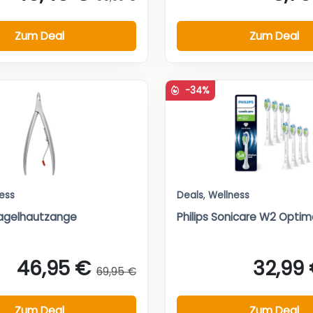
Zum Deal
Zum Deal
-34%
ess
Deals
,
Wellness
Nagelhautzange
Philips Sonicare W2 Optima
46,95 €
32,99
69,95 €
Zum Deal
Zum Deal