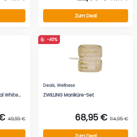
Zum Deal
-40%
Deals
,
Wellness
l White...
ZWILLING Maniküre-Set
 €
68,95 €
49,99 €
114,95 €
Zum Deal