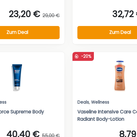
23,20 €
32,72
29,00 €
Zum Deal
Zum Deal
-20%
ess
Deals
,
Wellness
Force Supreme Body
Vaseline Intensive Care 
Radiant Body-Lotion
40,40 €
8,79
55,00 €