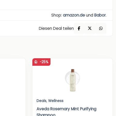
Shop:
amazon.de
und
Babor
.
Diesen Deal teilen
-25%
Deals
,
Wellness
Aveda Rosemary Mint Purifying
Shampoo