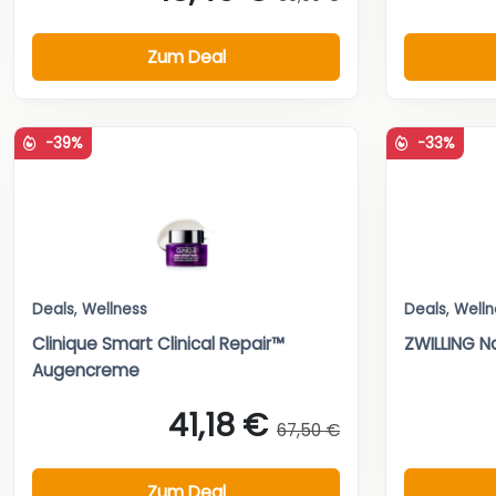
Zum Deal
-39%
-33%
Deals
,
Wellness
Deals
,
Welln
Clinique Smart Clinical Repair™
ZWILLING 
Augencreme
41,18 €
67,50 €
Zum Deal