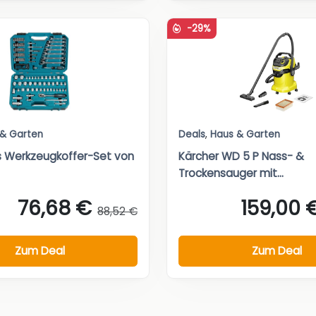
-29%
 & Garten
Deals
,
Haus & Garten
es Werkzeugkoffer-Set von
Kärcher WD 5 P Nass- &
Trockensauger mit...
76,68 €
159,00 
88,52 €
Zum Deal
Zum Deal