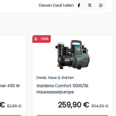
Diesen Deal teilen
-34%
Deals
,
Haus & Garten
mer 450 W
Gardena Comfort 5000/5E
Hauswasserpumpe
 €
259,90 €
82,86 €
394,99 €