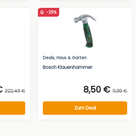
-29%
Deals
,
Haus & Garten
Bosch Klauenhammer
€
8,50 €
222,49 €
11,99 €
Zum Deal