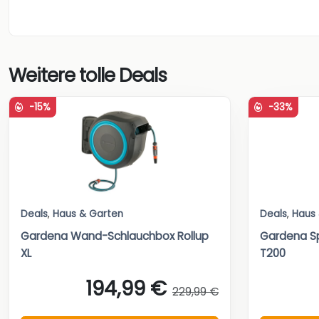
Weitere tolle Deals
-15%
-33%
Deals
,
Haus & Garten
Deals
,
Haus
Gardena Wand-Schlauchbox Rollup
Gardena Sp
XL
T200
194,99 €
229,99 €