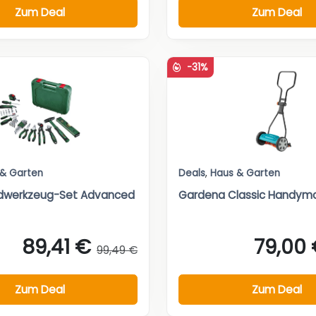
Zum Deal
Zum Deal
-31%
 & Garten
Deals
,
Haus & Garten
dwerkzeug-Set Advanced
Gardena Classic Handym
89,41 €
79,00
99,49 €
Zum Deal
Zum Deal