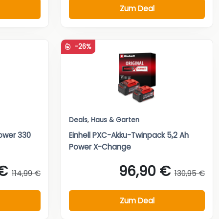
Zum Deal
-26%
Deals
,
Haus & Garten
ower 330
Einhell PXC-Akku-Twinpack 5,2 Ah
Power X-Change
 €
96,90 €
114,99 €
130,95 €
Zum Deal