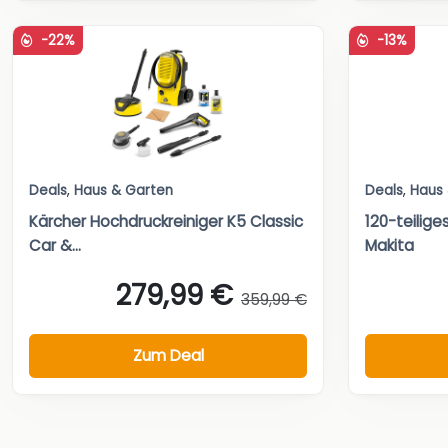
-22%
-13%
Deals
,
Haus & Garten
Deals
,
Haus
Kärcher Hochdruckreiniger K5 Classic
120-teilig
Car &...
Makita
279,99 €
359,99 €
Zum Deal