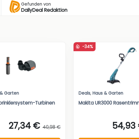
Gefunden von
DailyDeal Redaktion
-34%
 & Garten
Deals
,
Haus & Garten
rinklersystem-Turbinen
Makita UR3000 Rasentrim
27,34 €
54,93
40,98 €