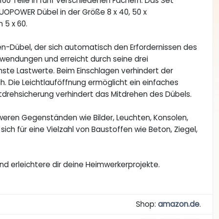
160 Teile in fünf verschiedenen Fächern. Das Set
DUOPOWER Dübel in der Größe 8 x 40, 50 x
 5 x 60.
n-Dübel, der sich automatisch den Erfordernissen des
Anwendungen und erreicht durch seine drei
chste Lastwerte. Beim Einschlagen verhindert der
. Die Leichtlauföffnung ermöglicht ein einfaches
tdrehsicherung verhindert das Mitdrehen des Dübels.
hweren Gegenständen wie Bilder, Leuchten, Konsolen,
ich für eine Vielzahl von Baustoffen wie Beton, Ziegel,
d erleichtere dir deine Heimwerkerprojekte.
Shop:
amazon.de
.