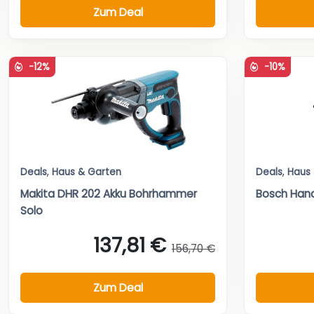
Zum Deal
-12%
-10%
Deals
,
Haus & Garten
Deals
,
Haus
Makita DHR 202 Akku Bohrhammer
Bosch Han
Solo
137,81 €
156,70 €
Zum Deal