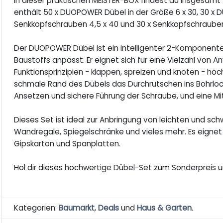
In dieser praktischen MEISTER-BOX findest du insgesamt 
enthält 50 x DUOPOWER Dübel in der Größe 6 x 30, 30 x 
Senkkopfschrauben 4,5 x 40 und 30 x Senkkopfschrauben
Der DUOPOWER Dübel ist ein intelligenter 2-Komponente
Baustoffs anpasst. Er eignet sich für eine Vielzahl von 
Funktionsprinzipien - klappen, spreizen und knoten - hö
schmale Rand des Dübels das Durchrutschen ins Bohrloch
Ansetzen und sichere Führung der Schraube, und eine Mi
Dieses Set ist ideal zur Anbringung von leichten und sc
Wandregale, Spiegelschränke und vieles mehr. Es eignet s
Gipskarton und Spanplatten.
Hol dir dieses hochwertige Dübel-Set zum Sonderpreis un
Kategorien:
Baumarkt
,
Deals
und
Haus & Garten
.