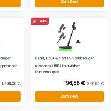
Zum Deal
-44%
sauger
Deals
,
Haus & Garten
,
Staubsauger
ugroboter
roborock H60 Ultra Akku-
Staubsauger
196,56 €
1.499,00 €
349,99 €
Zum Deal