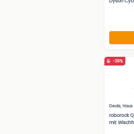
Dyson Cyc
-39%
Deals
,
Haus
roborock Q
mit Wischf