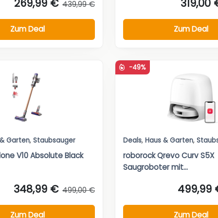
269,99 €
319,00 
439,99 €
Zum Deal
Zum Deal
-49%
 & Garten
,
Staubsauger
Deals
,
Haus & Garten
,
Staub
one V10 Absolute Black
roborock Qrevo Curv S5X
Saugroboter mit...
348,99 €
499,99 
499,00 €
Zum Deal
Zum Deal