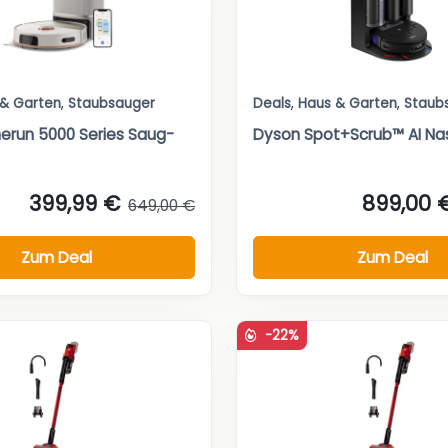
 & Garten
,
Staubsauger
Deals
,
Haus & Garten
,
Staub
merun 5000 Series Saug-
Dyson Spot+Scrub™ AI Nass
399,99 €
899,00 
649,00 €
Zum Deal
Zum Deal
-22%