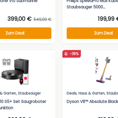
lone V10 Submarine
Philips SpeedPro Max Kabe
Staubsauger 5000...
399,00 €
199,99 
549,00 €
Zum Deal
Zum Deal
-36%
 & Garten
,
Staubsauger
Deals
,
Haus & Garten
,
Staub
10 S5+ Set Saugroboter
Dyson V8™ Absolute Black
unktion