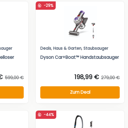
-29%
sauger
Deals
,
Haus & Garten
,
Staubsauger
elloser
Dyson Car+Boat™ Handstaubsauger
€
198,99 €
599,00 €
279,00 €
Zum Deal
-44%