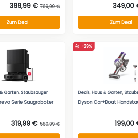
399,99 €
349,00 
769,99 €
Zum Deal
Zum Deal
-29%
 & Garten
,
Staubsauger
Deals
,
Haus & Garten
,
Staub
revo Serie Saugroboter
Dyson Car+Boat Handsta
319,99 €
199,00 
589,99 €