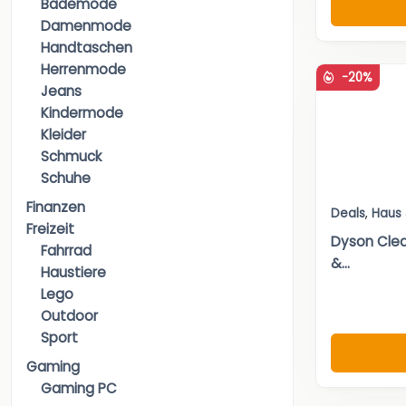
Bademode
Damenmode
Handtaschen
Herrenmode
-20%
Jeans
Kindermode
Kleider
Schmuck
Schuhe
Finanzen
Deals
,
Haus
Freizeit
Dyson Cle
Fahrrad
&...
Haustiere
Lego
Outdoor
Sport
Gaming
Gaming PC