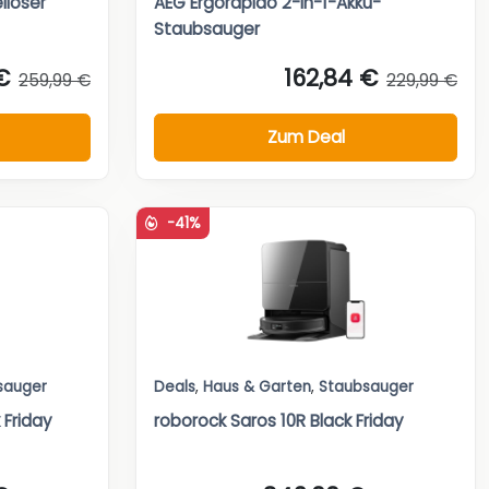
lloser
AEG Ergorapido 2-in-1-Akku-
Staubsauger
€
162,84 €
259,99 €
229,99 €
Zum Deal
-41%
sauger
Deals
,
Haus & Garten
,
Staubsauger
 Friday
roborock Saros 10R Black Friday