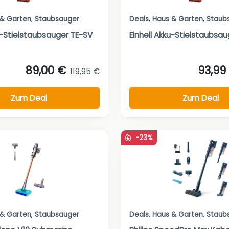
 & Garten
,
Staubsauger
Deals
,
Haus & Garten
,
Staub
u-Stielstaubsauger TE-SV
Einhell Akku-Stielstaubsa
89,00 €
93,99
119,95 €
Zum Deal
Zum Deal
-23%
 & Garten
,
Staubsauger
Deals
,
Haus & Garten
,
Staub