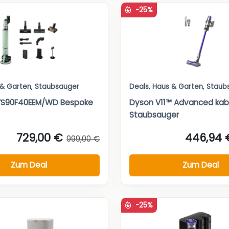
-25%
 & Garten
,
Staubsauger
Deals
,
Haus & Garten
,
Staub
S90F40EEM/WD Bespoke
Dyson V11™ Advanced kab
Staubsauger
729,00 €
446,94 
999,00 €
Zum Deal
Zum Deal
-25%