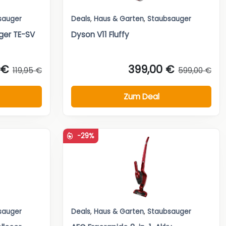
sauger
Deals
,
Haus & Garten
,
Staubsauger
uger TE-SV
Dyson V11 Fluffy
 €
399,00 €
119,95 €
599,00 €
Zum Deal
-29%
sauger
Deals
,
Haus & Garten
,
Staubsauger