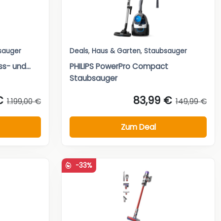
sauger
Deals
,
Haus & Garten
,
Staubsauger
- und...
PHILIPS PowerPro Compact
Staubsauger
€
83,99 €
1.199,00 €
149,99 €
Zum Deal
-33%