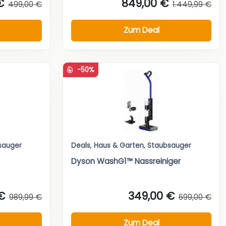
€
849,00 €
499,00 €
1.449,99 €
Zum Deal
-50%
sauger
Deals
,
Haus & Garten
,
Staubsauger
Dyson WashG1™ Nassreiniger
€
349,00 €
989,99 €
699,00 €
Zum Deal