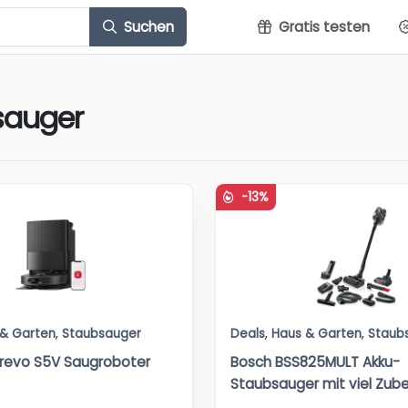
Suchen
Gratis testen
sauger
-13%
 & Garten
,
Staubsauger
Deals
,
Haus & Garten
,
Staub
revo S5V Saugroboter
Bosch BSS825MULT Akku-
Staubsauger mit viel Zub