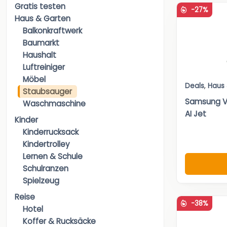
Gratis testen
-27%
Haus & Garten
Balkonkraftwerk
Baumarkt
Haushalt
Luftreiniger
Möbel
Deals
,
Haus
Staubsauger
Samsung V
Waschmaschine
AI Jet
Kinder
Kinderrucksack
Kindertrolley
Lernen & Schule
Schulranzen
Spielzeug
Reise
-38%
Hotel
Koffer & Rucksäcke