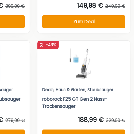
€
149,98 €
399,00 €
249,99 €
Zum Deal
-43%
sauger
Deals
,
Haus & Garten
,
Staubsauger
ubsauger
roborock F25 GT Gen 2 Nass-
Trockensauger
€
188,99 €
279,00 €
329,00 €