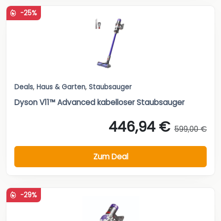
-25%
Deals
,
Haus & Garten
,
Staubsauger
Dyson V11™ Advanced kabelloser Staubsauger
446,94 €
599,00 €
Zum Deal
-29%