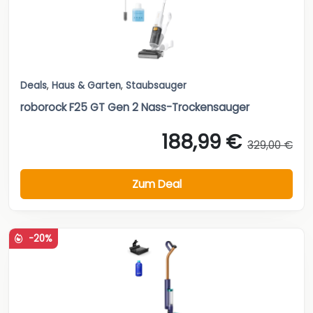
Deals
,
Haus & Garten
,
Staubsauger
roborock F25 GT Gen 2 Nass-Trockensauger
188,99 €
329,00 €
Zum Deal
-20%