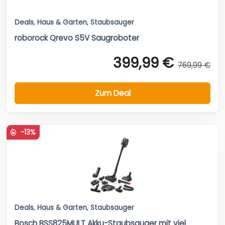
Deals
,
Haus & Garten
,
Staubsauger
roborock Qrevo S5V Saugroboter
399,99 €
769,99 €
Zum Deal
-13%
Deals
,
Haus & Garten
,
Staubsauger
Bosch BSS825MULT Akku-Staubsauger mit viel