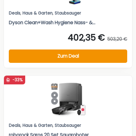
Deals
,
Haus & Garten
,
Staubsauger
Dyson Clean+Wash Hygiene Nass- &...
402,35 €
503,20 €
Zum Deal
-33%
Deals
,
Haus & Garten
,
Staubsauger
roborock Saros 20 Set Saugroboter