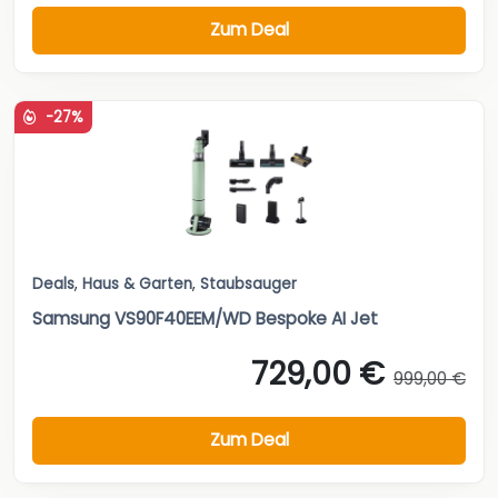
Zum Deal
-27%
Deals
,
Haus & Garten
,
Staubsauger
Samsung VS90F40EEM/WD Bespoke AI Jet
729,00 €
999,00 €
Zum Deal