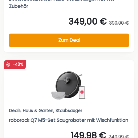
Zubehör
349,00 €
399,00 €
Zum Deal
-40%
Deals
,
Haus & Garten
,
Staubsauger
roborock Q7 M5-Set Saugroboter mit Wischfunktion
149,98 €
249,99 €