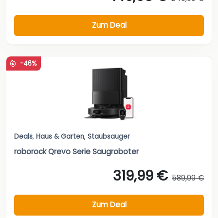
Zum Deal
-46%
Deals
,
Haus & Garten
,
Staubsauger
roborock Qrevo Serie Saugroboter
319,99 €
589,99 €
Zum Deal