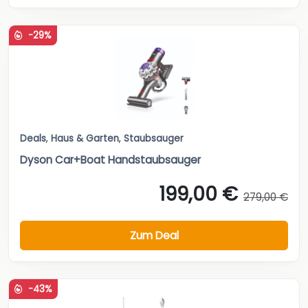
-29%
Deals
,
Haus & Garten
,
Staubsauger
Dyson Car+Boat Handstaubsauger
199,00 €
279,00 €
Zum Deal
-43%