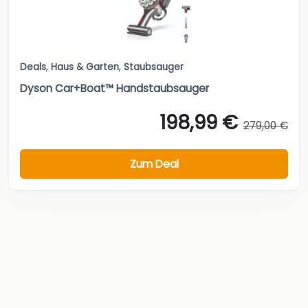
Deals
,
Haus & Garten
,
Staubsauger
Dyson Car+Boat™ Handstaubsauger
198,99 €
279,00 €
Zum Deal