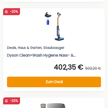
-20%
Deals
,
Haus & Garten
,
Staubsauger
Dyson Clean+Wash Hygiene Nass- &...
402,35 €
503,20 €
Zum Deal
-33%