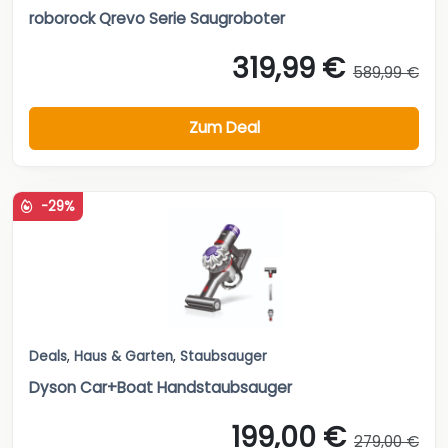
roborock Qrevo Serie Saugroboter
319,99 €
589,99 €
Zum Deal
-29%
Deals
,
Haus & Garten
,
Staubsauger
Dyson Car+Boat Handstaubsauger
199,00 €
279,00 €