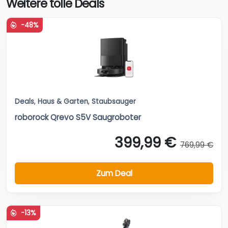
Weitere tolle Deals
-48%
Deals
,
Haus & Garten
,
Staubsauger
roborock Qrevo S5V Saugroboter
399,99 €
769,99 €
Zum Deal
-13%