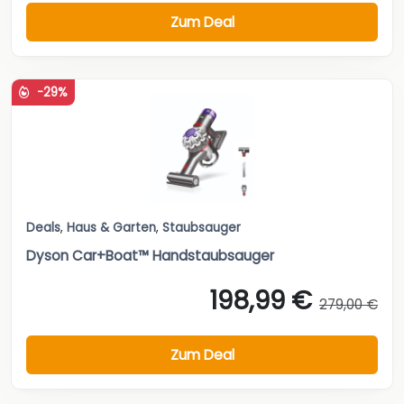
Zum Deal
-29%
Deals
,
Haus & Garten
,
Staubsauger
Dyson Car+Boat™ Handstaubsauger
198,99 €
279,00 €
Zum Deal