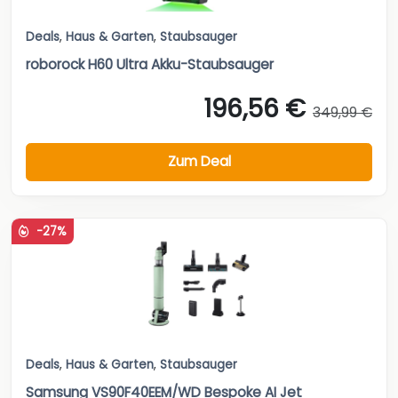
Deals
,
Haus & Garten
,
Staubsauger
roborock H60 Ultra Akku-Staubsauger
196,56 €
349,99 €
Zum Deal
-27%
Deals
,
Haus & Garten
,
Staubsauger
Samsung VS90F40EEM/WD Bespoke AI Jet