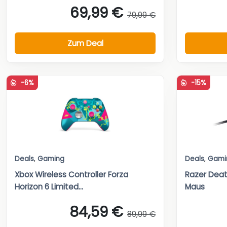
69,99 €
79,99 €
Zum Deal
-6%
-15%
Deals
,
Gaming
Deals
,
Gami
Xbox Wireless Controller Forza
Razer Deat
Horizon 6 Limited...
Maus
84,59 €
89,99 €