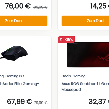
76,00 €
14,25
109,99 €
Zum Deal
Zum Deal
-35%
ng
,
Gaming PC
Deals
,
Gaming
hAdder Elite Gaming-
Asus ROG Scabbard II Ga
Mousepad
67,99 €
32,37
79,99 €