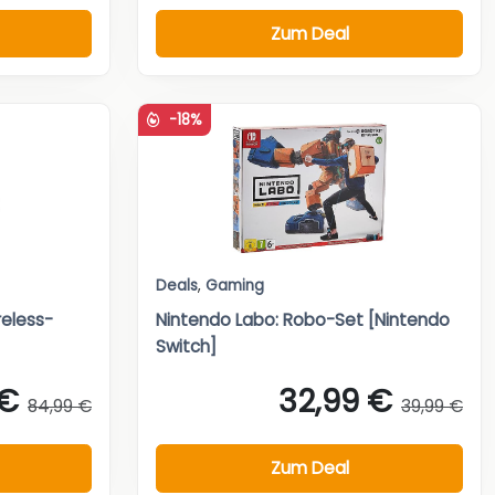
Zum Deal
-18%
Deals
,
Gaming
reless-
Nintendo Labo: Robo-Set [Nintendo
Switch]
 €
32,99 €
84,99 €
39,99 €
Zum Deal