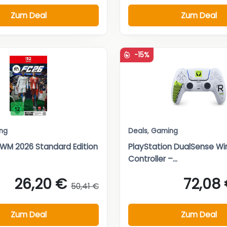
Zum Deal
Zum Deal
-15%
ng
Deals
,
Gaming
WM 2026 Standard Edition
PlayStation DualSense Wi
Controller –...
26,20 €
72,08
50,41 €
Zum Deal
Zum Deal