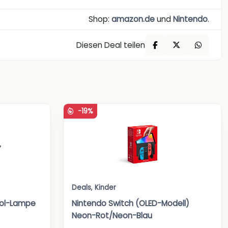
Shop:
amazon.de
und
Nintendo
.
Diesen Deal teilen
-19%
Deals
,
Kinder
bol-Lampe
Nintendo Switch (OLED-Modell)
Neon-Rot/Neon-Blau