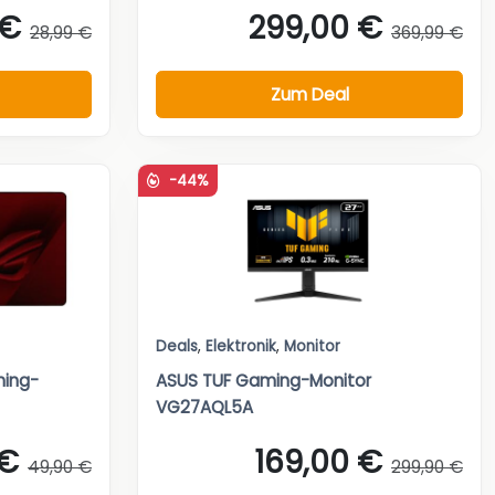
 €
299,00 €
28,99 €
369,99 €
Zum Deal
-44%
Deals
,
Elektronik
,
Monitor
ming-
ASUS TUF Gaming-Monitor
VG27AQL5A
 €
169,00 €
49,90 €
299,90 €