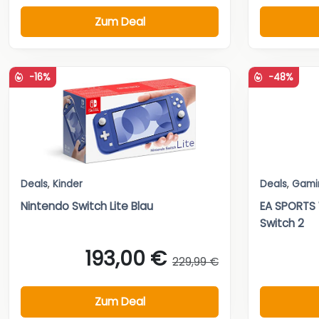
Zum Deal
-16%
-48%
Deals
,
Kinder
Deals
,
Gami
Nintendo Switch Lite Blau
EA SPORTS 
Switch 2
193,00 €
229,99 €
Zum Deal