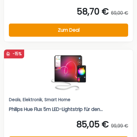
58,70 €
69,00 €
Zum Deal
-15%
Deals
,
Elektronik
,
Smart Home
Philips Hue Flux 5m LED-Lightstrip für den...
85,05 €
99,99 €