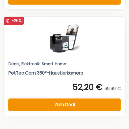
-25%
Deals
,
Elektronik
,
Smart Home
PetTec Cam 360°-Haustierkamera
52,20 €
69,99 €
Zum Deal