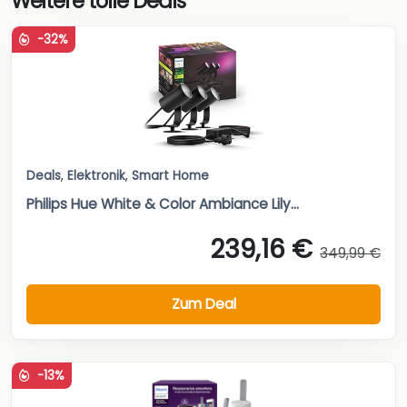
Weitere tolle Deals
-32%
Deals
,
Elektronik
,
Smart Home
Philips Hue White & Color Ambiance Lily...
239,16 €
349,99 €
Zum Deal
-13%