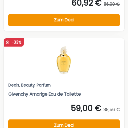
60,92 €
86,00 €
Zum Deal
-33%
Deals
,
Beauty
,
Parfum
Givenchy Amarige Eau de Toilette
59,00 €
88,56 €
Zum Deal