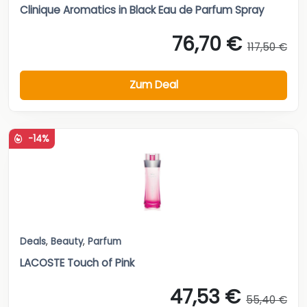
Clinique Aromatics in Black Eau de Parfum Spray
76,70 €
117,50 €
Zum Deal
-14%
Deals
,
Beauty
,
Parfum
LACOSTE Touch of Pink
47,53 €
55,40 €